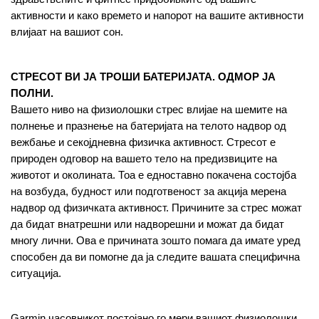
активности и како времето и напорот на вашите активности 
влијаат на вашиот сон.
СТРЕСОТ ВИ ЈА ТРОШИ БАТЕРИЈАТА. ОДМОР ЈА 
ПОЛНИ.
Вашето ниво на физиолошки стрес влијае на шемите на 
полнење и празнење на батеријата на телото надвор од 
вежбање и секојдневна физичка активност. Стресот е 
природен одговор на вашето тело на предизвиците на 
животот и околината. Тоа е едноставно покачена состојба 
на возбуда, будност или подготвеност за акција мерена 
надвор од физичката активност. Причините за стрес можат 
да бидат внатрешни или надворешни и можат да бидат 
многу лични. Ова е причината зошто помага да имате уред 
способен да ви помогне да ја следите вашата специфична 
ситуација.
Garmin часовникот постојано го мери вашиот физиолошки 