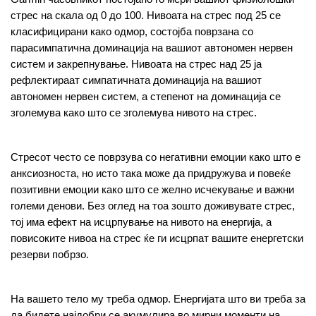
стрес на скала од 0 до 100. Нивоата на стрес под 25 се 
класифицирани како одмор, состојба поврзана со 
парасимпатична доминација на вашиот автономен нервен 
систем и закрепнување. Нивоата на стрес над 25 ја 
рефлектираат симпатичната доминација на вашиот 
автономен нервен систем, а степенот на доминација се 
зголемува како што се зголемува нивото на стрес.
Стресот често се поврзува со негативни емоции како што е 
анксиозноста, но исто така може да придружува и повеќе 
позитивни емоции како што се желно исчекување и важни 
големи денови. Без оглед на тоа зошто доживувате стрес, 
тој има ефект на исцрпување на нивото на енергија, а 
повисоките нивоа на стрес ќе ги исцрпат вашите енергетски 
резерви побрзо.
На вашето тело му треба одмор. Енергијата што ви треба за 
да бидете најдобри се акумулира во мирни моменти на 