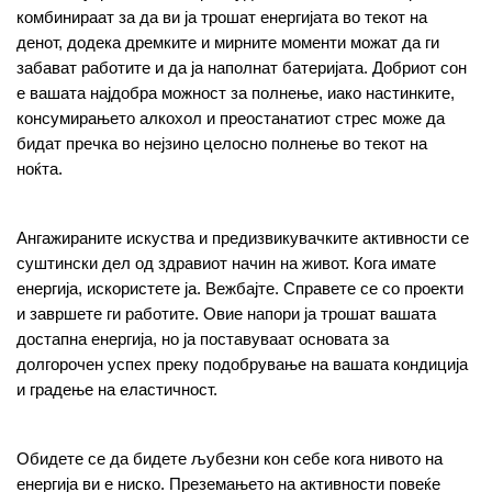
комбинираат за да ви ја трошат енергијата во текот на 
денот, додека дремките и мирните моменти можат да ги 
забават работите и да ја наполнат батеријата. Добриот сон 
е вашата најдобра можност за полнење, иако настинките, 
консумирањето алкохол и преостанатиот стрес може да 
бидат пречка во нејзино целосно полнење во текот на 
ноќта.
Ангажираните искуства и предизвикувачките активности се 
суштински дел од здравиот начин на живот. Кога имате 
енергија, искористете ја. Вежбајте. Справете се со проекти 
и завршете ги работите. Овие напори ја трошат вашата 
достапна енергија, но ја поставуваат основата за 
долгорочен успех преку подобрување на вашата кондиција 
и градење на еластичност.
Обидете се да бидете љубезни кон себе кога нивото на 
енергија ви е ниско. Преземањето на активности повеќе 