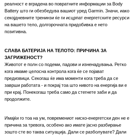
реалност е вградена во повратните информации за Body 
Battery што ги обезбедува вашиот уред Garmin. Значи, иако 
секојдневните тренинзи ќе ги исцрпат енергетските ресурси 
на вашето тело, долгорочната придобивка е нето 
позитивна.
СЛАВА БАТЕРИЈА НА ТЕЛОТО: ПРИЧИНА ЗА 
ЗАГРИЖЕНОСТ?
Животот е полн со подеми, падови и изненадувања. Ретко 
кога имаме целосна контрола кога ќе се појават 
предизвици. Секогаш ќе има моменти кога треба да се 
заврши работата - и покрај тоа што нивото на енергија ви е 
при крај. Понекогаш треба само да стегнете заби и да 
продолжите. 
Имајќи го тоа на ум, повремениот ниско-енергетски ден не е 
причина за тревога, особено ако имате јасно разбирање 
зошто сте во таква ситуација. Дали се разболувате? Дали 