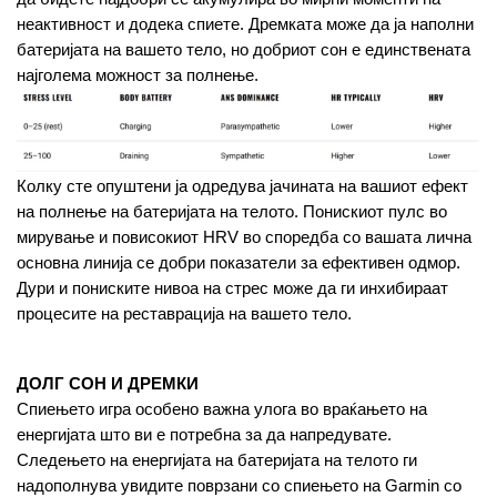
неактивност и додека спиете. Дремката може да ја наполни 
батеријата на вашето тело, но добриот сон е единствената 
најголема можност за полнење.
Колку сте опуштени ја одредува јачината на вашиот ефект 
на полнење на батеријата на телото. Понискиот пулс во 
мирување и повисокиот HRV во споредба со вашата лична 
основна линија се добри показатели за ефективен одмор. 
Дури и пониските нивоа на стрес може да ги инхибираат 
процесите на реставрација на вашето тело.
ДОЛГ СОН И ДРЕМКИ
Спиењето игра особено важна улога во враќањето на 
енергијата што ви е потребна за да напредувате. 
Следењето на енергијата на батеријата на телото ги 
надополнува увидите поврзани со спиењето на Garmin со 