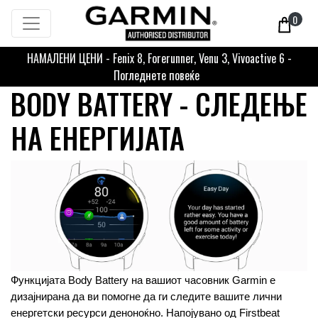
0
НАМАЛЕНИ ЦЕНИ - Fenix 8, Forerunner, Venu 3, Vivoactive 6 -
Погледнете повеќе
BODY BATTERY - СЛЕДЕЊЕ
НА ЕНЕРГИЈАТА
Функцијата Body Battery на вашиот часовник Garmin е 
дизајнирана да ви помогне да ги следите вашите лични 
енергетски ресурси деноноќно. Напојувано од Firstbeat 