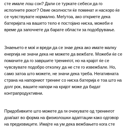
сте имале лош сон? Дали се туркате себеси да го 
исполните рокот? Овие околности ќе поминат и наскоро ќе 
се чувствувате нормално. Меѓутоа, ако откриете дека 
батеријата на вашето тело е постојано ниска, можеби е 
време да започнете да барате области за подобрување.
Знаењето е моќ и вреди да се знае дека ако имате малку 
енергија не значи дека не можете да вежбате. Можеби ќе се 
помачите да го завршите тренингот, но на крајот ќе се 
чувсвувате подобро отколку да не сте го извежбале. Но, 
само затоа што можете, не значи дека треба. Негативната 
страна на напорниот тренинг со ниска батерија е тоа што на 
долг рок, вашите напори на крајот може да бидат 
контрапродуктивни.
Придобивките што можете да ги очекувате од тренингот 
доаѓаат во форма на физиолошки адаптации како одговор 
на предизвиците. Имајте на ум дека вежбањето кога сте 