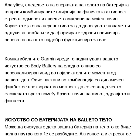
Analytics, следењето на енергијата на телото на батеријата 
ги прави комбинираните влијанија на физичката активност, 
стресот, одморот и спиењето видливи на моќен начин. 
Користете ја оваа перспектива за да донесувате попаметни 
одлуки за вежбање и да формирате здрави навики врз 
основа на она што најдобро функционира за вас.
Компатибилните Garmin уреди го подигнуваат вашето 
искуство со Body Battery на следното ниво со 
персонализиран увид во највлијателните моменти од 
вашиот ден. Овие настани во комбинација со динамичен 
фидбек се претвораат во можност да се совлада често 
сложената врска помеѓу брзиот начин на живот, здравјето и 
фитнесот.
ИСКУСТВО СО БАТЕРИЈАТА НА ВАШЕТО ТЕЛО
Може да очекувате дека вашата батерија на телото ќе биде 
полна наутро кога ќе се разбудите. Активноста и стресот се 