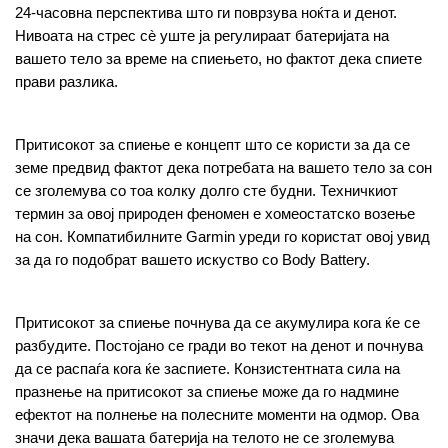
24-часовна перспектива што ги поврзува ноќта и денот. 
Нивоата на стрес сè уште ја регулираат батеријата на 
вашето тело за време на спиењето, но фактот дека спиете 
прави разлика.
Притисокот за спиење е концепт што се користи за да се 
земе предвид фактот дека потребата на вашето тело за сон 
се зголемува со тоа колку долго сте будни. Техничкиот 
термин за овој природен феномен е хомеостатско возење 
на сон. Компатибилните Garmin уреди го користат овој увид 
за да го подобрат вашето искуство со Body Battery.
Притисокот за спиење почнува да се акумулира кога ќе се 
разбудите. Постојано се гради во текот на денот и почнува 
да се распаѓа кога ќе заспиете. Конзистентната сила на 
празнење на притисокот за спиење може да го надмине 
ефектот на полнење на полесните моменти на одмор. Ова 
значи дека вашата батерија на телото не се зголемува 