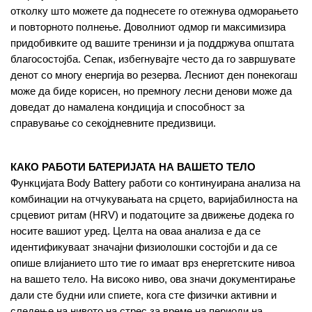
отколку што можете да поднесете го отежнува одморањето 
и повторното полнење. Доволниот одмор ги максимизира 
придобивките од вашите тренинзи и ја поддржува општата 
благосостојба. Сепак, избегнувајте често да го завршувате 
денот со многу енергија во резерва. Лесниот ден понекогаш 
може да биде корисен, но премногу лесни денови може да 
доведат до намалена кондиција и способност за 
справување со секојдневните предизвици.
КАКО РАБОТИ БАТЕРИЈАТА НА ВАШЕТО ТЕЛО
Функцијата Body Battery работи со континуирана анализа на 
комбинации на отчукувањата на срцето, варијабилноста на 
срцевиот ритам (HRV) и податоците за движење додека го 
носите вашиот уред. Целта на оваа анализа е да се 
идентификуваат значајни физиолошки состојби и да се 
опише влијанието што тие го имаат врз енергетските нивоа 
на вашето тело. На високо ниво, ова значи документирање 
дали сте будни или спиете, кога сте физички активни и 
следење на нивото на стрес за време на периоди на 