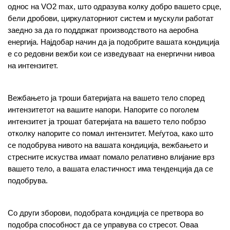
однос на VO2 max, што одразува колку добро вашето срце, 
бели дробови, циркулаторниот систем и мускули работат 
заедно за да го поддржат производството на аеробна 
енергија. Најдобар начин да ја подобрите вашата кондиција 
е со редовни вежби кои се изведуваат на енергични нивоа 
на интензитет.
Вежбањето ја троши батеријата на вашето тело според 
интензитетот на вашите напори. Напорите со поголем 
интензитет ја трошат батеријата на вашето тело побрзо 
отколку напорите со помал интензитет. Меѓутоа, како што 
се подобрува нивото на вашата кондиција, вежбањето и 
стресните искуства имаат помало релативно влијание врз 
вашето тело, а вашата еластичност има тенденција да се 
подобрува.
Со други зборови, подобрата кондиција се претвора во 
подобра способност да се управува со стресот. Оваа 