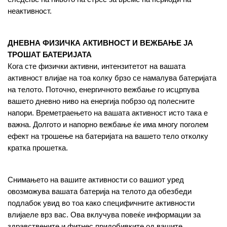
неактивност.
ДНЕВНА ФИЗИЧКА АКТИВНОСТ И ВЕЖБАЊЕ ЈА 
ТРОШАТ БАТЕРИЈАТА
Кога сте физички активни, интензитетот на вашата 
активност влијае на тоа колку брзо се намалува батеријата 
на телото. Поточно, енергичното вежбање го исцрпува 
вашето дневно ниво на енергија побрзо од полесните 
напори. Времетраењето на вашата активност исто така е 
важна. Долгото и напорно вежбање ќе има многу поголем 
ефект на трошење на батеријата на вашето тело отколку 
кратка прошетка.
Снимањето на вашите активности со вашиот уред 
овозможува вашата батерија на телото да обезбеди 
подлабок увид во тоа како специфичните активности 
влијаеле врз вас. Ова вклучува повеќе информации за 
здравствените и фитнес придобивките од вашите 