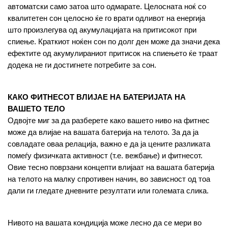
автоматски само затоа што одмарате. Целосната ноќ со 
квалитетен сон целосно ќе го врати одливот на енергија 
што произлегува од акумулацијата на притисокот при 
спиење. Краткиот ноќен сон по долг ден може да значи дека 
ефектите од акумулираниот притисок на спиењето ќе траат 
додека не ги достигнете потребите за сон.
КАКО ФИТНЕСОТ ВЛИЈАЕ НА БАТЕРИЈАТА НА 
ВАШЕТО ТЕЛО
Одвојте миг за да разберете како вашето ниво на фитнес 
може да влијае на вашата батерија на телото. За да ја 
совладате оваа релација, важно е да ја цените разликата 
помеѓу физичката активност (т.е. вежбање) и фитнесот. 
Овие тесно поврзани концепти влијаат на вашата батерија 
на телото на малку спротивен начин, во зависност од тоа 
дали ги гледате дневните резултати или големата слика.
Нивото на вашата кондиција може лесно да се мери во 