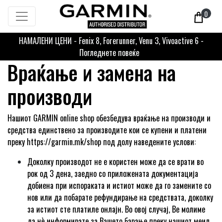
0
НАМАЛЕНИ ЦЕНИ - Fenix 8, Forerunner, Venu 3, Vivoactive 6 -
Погледнете повеќе
Враќање и замена на
производи
Нашиот GARMIN online shop обезбедува враќање на производи и
средства единствено за производите кои се купени и платени
преку https://garmin.mk/shop под долу наведените услови:
Доколку производот не е користен може да се врати во
рок од 3 дена, заедно со приложената документација
добиена при испораката и истиот може да го замените со
нов или да побарате рефундирање на средствата, доколку
за истиот сте платиле онлајн. Во овој случај, Ве молимe
да нѐ информирате за Вашето барање преку нашиот меил