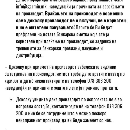
info@garmin.mk
, наведувајќи ја причината за вараќањето
на производот.
Враќањето на производот е возможно
само доколку производот не е вклучен, не е користен
и не е оштетено пакувањето!
Парите ќе Ви бидат
префрлени на истата банкарска сметка која сте ја
користеле при плаќање на производот, со задршка на
трошоците за банкарски провизии, пакување и
дистрибуција.
– Доколку при приемот на производот забележите видливи
оштетувања на производот, истиот треба да го вратите назад по
курирот и да нѐ исконтактирате на телефон 078 306 200
наведувајќи ги причините зошто не сте ја примиле пратката.
Доколку увидите дека производот по испораката не е во
исправна состојба, контактирајте нѐ на телефон 078 306
200 и ние ќе се потрудиме што е можно поскоро
неисправниот производ да ви биде заменет со нов.