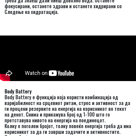
Треба да знаеш дали пиеш доволно вода. Останете
фокусирани, останете здрави и останете хидрирани со
Следење на хидратација.
Body Battery
Body Battery е функција која користи комбинација од
варијабилност на срцевиот ритам, стрес и активност за да
ги процени резервите на енергија на корисникот во текот
на денот. Снима и прикажува број од 1-100 што го
претставува нивото на енергија на поединецот.
Колку е поголем бројот, толку повеќе енергија треба да има
корисникот за да ги заврши задачите и активностите.