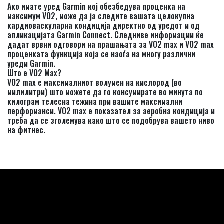
Ако имате уред Garmin кој обезбедува проценка на
максимум VO2, може да ја следите вашата целокупна
кардиоваскуларна кондиција директно од уредот и од
апликацијата Garmin Connect. Следниве информации ќе
дадат врвни одговори на прашањата за VO2 max и VO2 max
проценката функција која се наоѓа на многу различни
уреди Garmin.
Што е VO2 Max?
VO2 max е максималниот волумен на кислород (во
милилитри) што можете да го консумирате во минута по
килограм телесна тежина при вашите максимални
перформанси. VO2 max е показател за аеробна кондиција и
треба да се зголемува како што се подобрува вашето ниво
на фитнес.