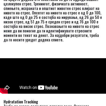
целокупен стрес. Тренингот, физичката активност,
спиењето, исхраната и општиот животен стрес влијаат на
нивото на стрес. Опсегот на нивото на стрес е од 0 до 100,
каде што од 0 до 25 е состојба на мирување, од 26 до 50 е
низок стрес, од 51 до 75 е среден стрес и од 76 до 100 е
состојба на висок стрес. Познавањето на нивото на стрес
може да ви помогне да ги идентификувате стресните
моменти во текот на денот. За најдобри резултати, треба
да го носите уредот додека спиете.
Hydratation Tracking