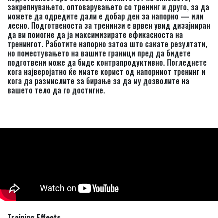
закрепнувањето, оптоварувањето со тренинг и друго, за да
можете да одредите дали е добар ден за напорно — или
лесно. Подготвеноста за тренинзи е врвен увид дизајниран
да ви помогне да ја максимизирате ефикасноста на
тренингот. Работите напорно затоа што сакате резултати,
но поместувањето на вашите граници пред да бидете
подготвени може да биде контрапродуктивно. Погледнете
кога најверојатно ќе имате корист од напорниот тренинг и
кога да размислите за бирање за да му дозволите на
вашето тело да го достигне.
Training Effects