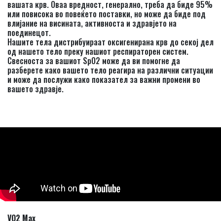
вашата крв. Оваа вредност, генерално, треба да биде 95%
или повисока во повеќето поставки, но може да биде под
влијание на висината, активноста и здравјето на
поединецот.
Нашите тела дистрибуираат оксигенирана крв до секој дел
од нашето тело преку нашиот респираторен систем.
Свесноста за вашиот SpO2 може да ви помогне да
разберете како вашето тело реагира на различни ситуации
и може да послужи како показател за важни промени во
вашето здравје.
VO2 Max