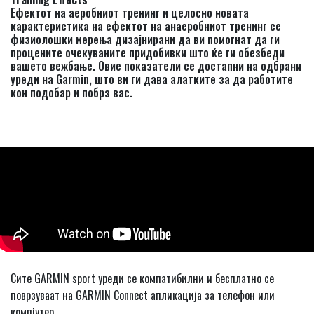
Ефектот на аеробниот тренинг и целосно новата
карактеристика на ефектот на анаеробниот тренинг се
физиолошки мерења дизајнирани да ви помогнат да ги
процените очекуваните придобивки што ќе ги обезбеди
вашето вежбање. Овие показатели се достапни на одбрани
уреди на Garmin, што ви ги дава алатките за да работите
кон подобар и побрз вас.
Сите GARMIN sport уреди се компатибилни и бесплатно се
поврзуваат на GARMIN Connect апликација за телефон или
компјутер.