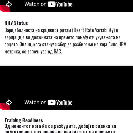
HRV Status
Варијабилноста на срцевиот ритам (Heart Rate Variability) е
варијација во должината на времето помеѓу отчукувањата на
срцето. Значи, кога станува збор за разбирање на која било HRV
метрика, сè започнува од ВАС.
Training Readiness
Од моментот кога ќе се разбудите, добијте оценка за
подготвеност врз основа на квалитетот на спиењето,