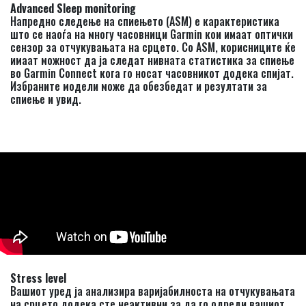
Advanced Sleep monitoring
Напредно следење на спиењето (ASM) е карактеристика
што се наоѓа на многу часовници Garmin кои имаат оптички
сензор за отчукувањата на срцето. Со ASM, корисниците ќе
имаат можност да ја следат нивната статистика за спиење
во Garmin Connect кога го носат часовникот додека спијат.
Избраните модели може да обезбедат и резултати за
спиење и увид.
Stress level
Вашиот уред ја анализира варијабилноста на отчукувањата
на срцето додека сте неактивни за да го одреди вашиот