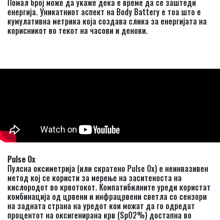
Помал број може да укаже дека е време да се заштеди
енергија. Уникатниот аспект на Body Battery е тоа што е
кумулативна метрика која создава слика за енергијата на
корисникот во текот на часови и денови.
Pulse Ox
Пулсна оксиметрија (или скратено Pulse Ox) е неинвазивен
метод кој се користи за мерење на заситеноста на
кислородот во крвотокот. Компатибилните уреди користат
комбинација од црвени и инфрацрвени светла со сензори
на задната страна на уредот кои можат да го одредат
процентот на оксигенирана крв (SpO2%) достапна во