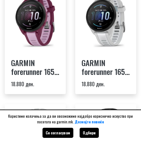
GARMIN
GARMIN
forerunner 165
forerunner 165
music Berry
music Mist Gray
18.880 ден.
18.880 ден.
Lilac
Whitestone
Користиме колачиња за да ви овозможиме најдобро корисничко искуство при
посетата на garmin.mk.
Дознајте повеќе
Се согласувам
Одбери