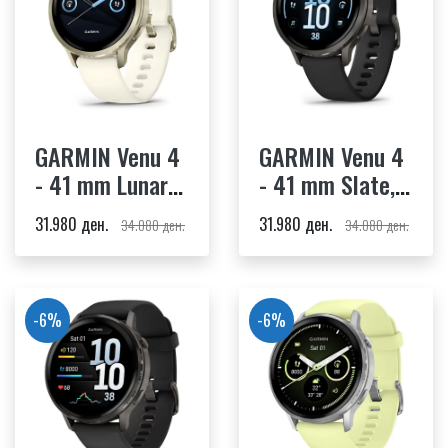
GARMIN Venu 4
GARMIN Venu 4
- 41 mm Lunar
- 41 mm Slate,
Gold, Bone
Black Silicone
31.980 ден.
31.980 ден.
34.080 ден.
34.080 ден.
Silicone Band
Band
-6%
-6%