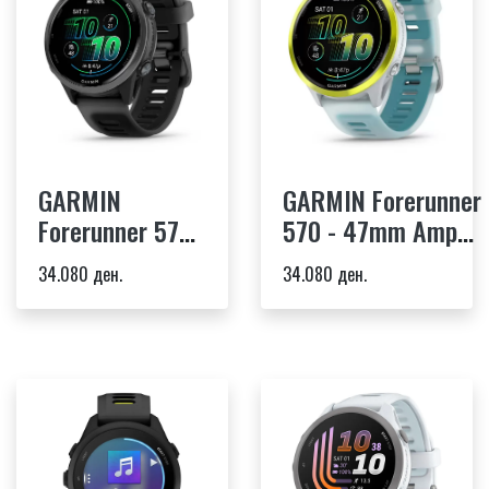
GARMIN
GARMIN Forerunner
Forerunner 570
570 - 47mm Amp
- 42mm Slate
Yellow Aluminum
34.080 ден.
34.080 ден.
Gray Aluminum
Translucent
Translucent
Whitestone/Turquoi
Black