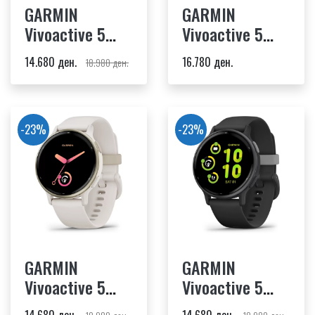
GARMIN
GARMIN
Vivoactive 5
Vivoactive 5
metallic orchid
metallic navy
14.680 ден.
16.780 ден.
18.980 ден.
-23%
-23%
GARMIN
GARMIN
Vivoactive 5
Vivoactive 5
cream gold
black slate