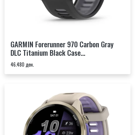
GARMIN Forerunner 970 Carbon Gray
DLC Titanium Black Case
Black/Translucent Whitestone
46.480 ден.