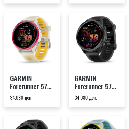
Translucent
Translucent
Whitestone/Cloud
Imperial
Blue
Purple/Indigo
GARMIN
GARMIN
Forerunner 570
Forerunner 570
- 42mm
- 47mm Slate
34.080 ден.
34.080 ден.
Raspberry
Gray Aluminum
Aluminum with
Translucent
Translucent
Black
Bone/Mango