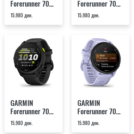
Forerunner 70
Forerunner 70
citron
whitestone
15.980 ден.
15.980 ден.
GARMIN
GARMIN
Forerunner 70
Forerunner 70
black
cool lavender
15.980 ден.
15.980 ден.