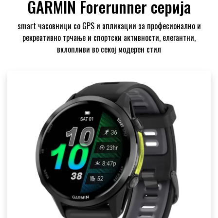
GARMIN Forerunner серија
smart часовници со GPS и апликации за професионалнo и
рекреативнo трчање и спортски активности, елегантни,
вклопливи во секој модерен стил