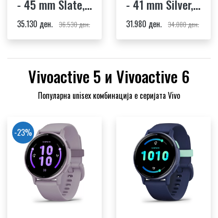
- 45 mm Slate,
- 41 mm Silver,
Black Silicone
Periwinkle
35.130 ден.
31.980 ден.
36.530 ден.
34.080 ден.
Band & Brown
Silicone Band
Leather Band
Vivoactive 5 и Vivoactive 6
Популарна unisex комбинација е серијата Vivo
-23%