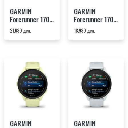
GARMIN
GARMIN
Forerunner 170
Forerunner 170
Music
black -
21.680 ден.
18.980 ден.
whitestone -
Black/Amp
whitestone/cloud
Yellow Band
blue band
GARMIN
GARMIN