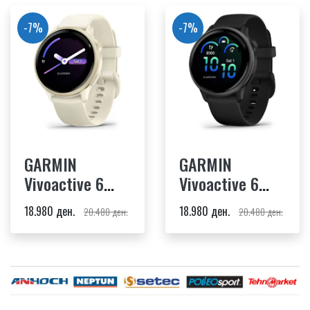
-7%
-7%
GARMIN
GARMIN
Vivoactive 6
Vivoactive 6
Lunar Gold Bone
Slate Black
18.980 ден.
18.980 ден.
20.480 ден.
20.480 ден.
Band
Band