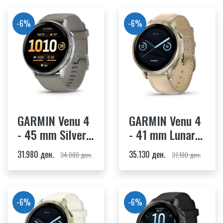
-6%
-6%
GARMIN Venu 4
GARMIN Venu 4
- 45 mm Silver,
- 41 mm Lunar
Silver Gray
Gold, Bone
31.980 ден.
35.130 ден.
34.080 ден.
37.180 ден.
Silicone Band
Silicone Band &
Light Sand
Leather Band
-6%
-6%