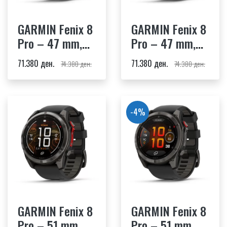
GARMIN Fenix 8
GARMIN Fenix 8
Pro – 47 mm,
Pro – 47 mm,
AMOLED,
AMOLED,
71.380 ден.
71.380 ден.
74.380 ден.
74.380 ден.
Sapphire,
Sapphire,
Titanium,
Carbon Gray DLC
Graphite/Black
Titanium,
Silicone Band
Black/Pebble
-4%
Gray Silicone
Band
GARMIN Fenix 8
GARMIN Fenix 8
Pro – 51 mm,
Pro – 51 mm,