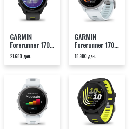
GARMIN
GARMIN
Forerunner 170
Forerunner 170
Music black -
whitestone -
21.680 ден.
18.980 ден.
black/amp
whitestone/cloud
yellow band
blue band