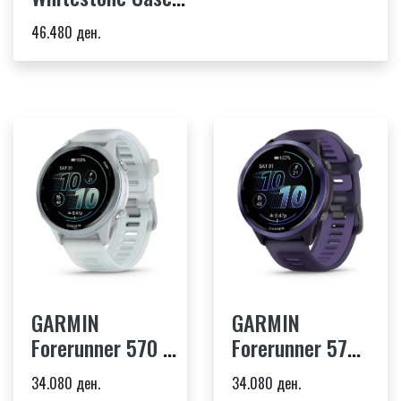
Whitestone/Translucent Amp Yellow
46.480 ден.
GARMIN
GARMIN
Forerunner 570 -
Forerunner 570
42mm Cloud Blue
- 47mm Indigo
34.080 ден.
34.080 ден.
Aluminum with
Aluminum