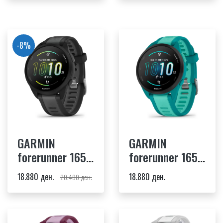
-8%
GARMIN
GARMIN
forerunner 165
forerunner 165
music black
music Turquoise
18.880 ден.
18.880 ден.
20.480 ден.
Aqua