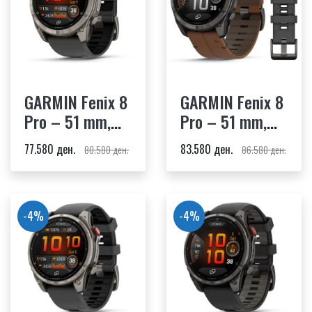
GARMIN Fenix 8
GARMIN Fenix 8
Pro – 51 mm,
Pro – 51 mm,
AMOLED,
AMOLED,
77.580 ден.
83.580 ден.
80.580 ден.
86.580 ден.
Sapphire,
Sapphire,
Titanium,
Titanium,
Graphite/Black
Leather Band
Silicone Band
-4%
-4%