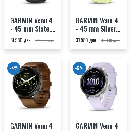
GARMIN Venu 4
GARMIN Venu 4
- 45 mm Slate,
- 45 mm Silver,
Black Silicone
Citron Silicone
31.980 ден.
31.980 ден.
34.080 ден.
34.080 ден.
Band
band
-4%
-6%
GARMIN Venu 4
GARMIN Venu 4