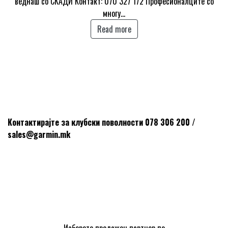
веднаш со СКАДИ Контакт: 070 327 172 Професионалците со
многу…
Read more
Контактирајте за клубски поволности 078 306 200 /
sales@garmin.mk