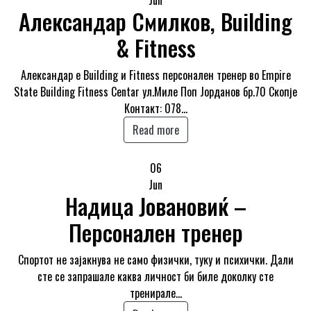
Jun
Александар Смилков, Building
& Fitness
Александар е Building и Fitness персонален тренер во Empire
State Building Fitness Centar ул.Миле Поп Јорданов бр.70 Скопје
Контакт: 078…
Read more
06
Jun
Надица Јовановиќ –
Персонален тренер
Спортот не зајакнува не само физички, туку и психички. Дали
сте се запрашале каква личност би биле доколку сте
тренирале…