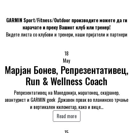
GARMIN Sport/Fitness/Outdoor производите можете да ги
нарачате и преку Вашиот клуб или тренер!
Видете листа со клубови и тренери, наши пријатели и партнери
18
May
Марјан Бонев, Репрезентативец,
Run & Wellness Coach
Репрезентативец на Македонија, маратонец, скајранер,
авантурист и GARMIN geek Државен првак во планинско трчање
и вертикален километар, како и вице…
Read more
15