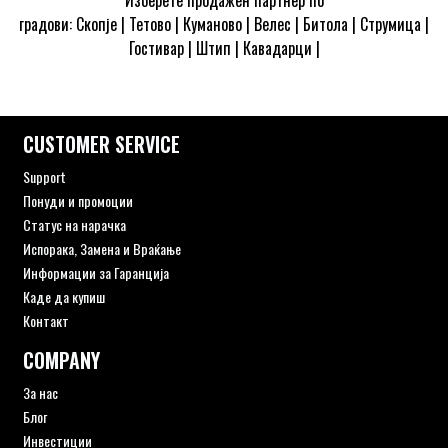
Изберете продажен партнер по
градови:
Скопје
|
Тетово
|
Куманово
| Велес | Битола | Струмица |
Гостивар | Штип | Кавадарци |
CUSTOMER SERVICE
Support
Понуди и промоции
Статус на нарачка
Испорака, Замена и Враќање
Информации за Гаранција
Каде да купиш
Контакт
COMPANY
За нас
Блог
Инвестиции