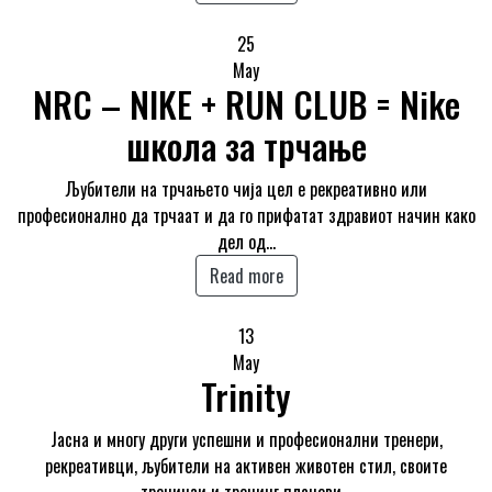
25
May
NRC – NIKE + RUN CLUB = Nike
школа за трчање
Љубители на трчањето чија цел е рекреативно или
професионално да трчаат и да го прифатат здравиот начин како
дел од…
Read more
13
May
Trinity
Јасна и многу други успешни и професионални тренери,
рекреативци, љубители на активен животен стил, своите