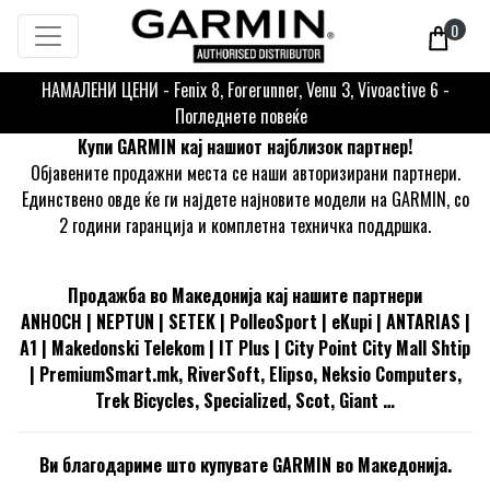
0
НАМАЛЕНИ ЦЕНИ - Fenix 8, Forerunner, Venu 3, Vivoactive 6 -
Погледнете повеќе
Купи GARMIN кај нашиот најблизок партнер!
Објавените продажни места се наши авторизирани партнери.
Единствено овде ќе ги најдете најновите модели на GARMIN, со
2 години гаранција и комплетна техничка поддршка.
Продажба во Македонија кај нашите партнери
ANHOCH
|
NEPTUN |
SETEK | PolleoSport |
eKupi
| ANTARIAS |
A1 | Makedonski Telekom | IT Plus | City Point City Mall Shtip
|
PremiumSmart.mk
, RiverSoft, Elipso, Neksio Computers,
Trek Bicycles, Specialized, Scot, Giant …
Ви благодариме што купувате GARMIN во Македонија.