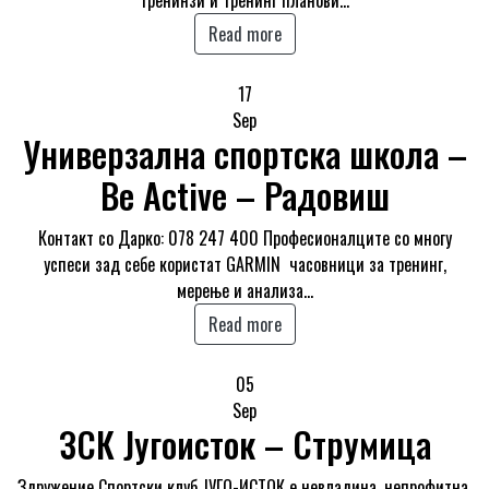
тренинзи и тренинг планови…
Read more
17
Sep
Универзална спортска школа –
Be Active – Радовиш
Контакт со Дарко: 078 247 400 Професионалците со многу
успеси зад себе користат GARMIN часовници за тренинг,
мерење и анализа…
Read more
05
Sep
ЗСК Југоисток – Струмица
Здружение Спортски клуб ЈУГО-ИСТОК е невладина, непрофитна,