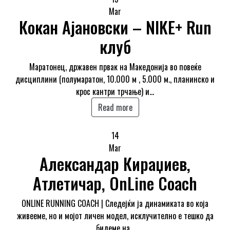
Mar
Кокан Ајановски – NIKE+ Run
клуб
Маратонец, државен првак на Македонија во повеќе
дисциплини (полумаратон, 10.000 м , 5.000 м., планинско и
крос кантри трчање) и…
Read more
14
Mar
Александар Кираџиев,
Атлетичар, OnLine Coach
ONLINE RUNNING COACH | Следејќи ја динамиката во која
живееме, но и мојот личен модел, исклучително е тешко да
бидеме на…