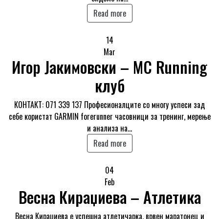
Read more
14
Mar
Игор Јакимовски – MC Running
клуб
КОНТАКТ: 071 339 137 Професионалците со многу успеси зад
себе користат GARMIN forerunner часовници за тренинг, мерење
и анализа на…
Read more
04
Feb
Весна Кираџиева – Атлетика
Весна Кираџиева е успешна атлетичарка, врвен маратонец и