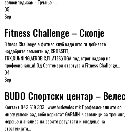
велосипедизам - Трчање -...
05
Sep
Fitness Challenge – Скопје
Fitness Challenge е фитнес клуб каде што ги добивате
најдобрите сегменти од CROSSFIT,
TRX,RUNNING,AEROBIC,PILATES,YOGA под строг надзор на
професионалци! Од Септември стартува и Fitness Challenge...
04
Sep
BUDО Спортски центар – Велес
Контакт 043 619 333 | www.budoveles.mk Професионалците со
многу успеси зад себе користат GARMIN часовници за тренинг,
мерење и анализа на своите резултати и следење на
стратегијата...