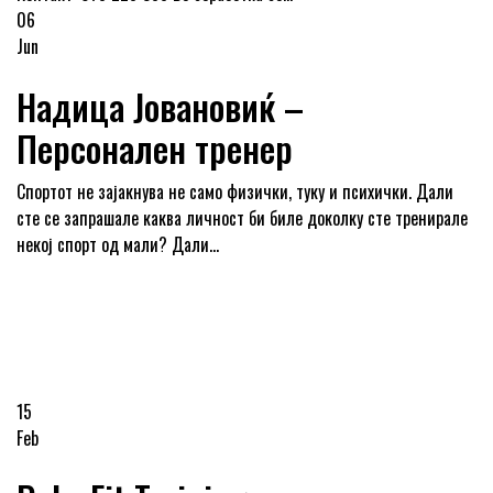
06
Jun
Надица Јовановиќ –
Персонален тренер
Спортот не зајакнува не само физички, туку и психички. Дали
сте се запрашале каква личност би биле доколку сте тренирале
некој спорт од мали? Дали...
15
Feb