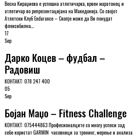
Весна Кираџиева е успешна атлетичарка, врвен маратонец и
атлетичар во репрезентацијана на Македонија. Со својот
Атлетски Клуб Endurance – Скопје може да Ви понудат
флексибилна...
17
Sep
Дарко Коцев – фудбал –
Радовиш
КОНТАКТ: 078 247 400
05
Sep
Бојан Маџо – Fitness Challenge
КОНТАКТ: 075444863 Професионалците со многу успеси зад
себе користат GARMIN часовници за тренинг, мерење и анализа