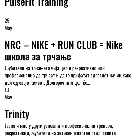
PulseFit Training
25
May
NRC – NIKE + RUN CLUB = Nike
школа за трчање
Љубители на трчањето чија цел е рекреативно или
професионално да трчаат и да го прифатат здравиот начин како
дел од својот живот. Долгорочната цел ќе...
13
May
Trinity
Јасна и многу други успешни и професионални тренери,
рекреативци, љубители на активен животен стил, своите