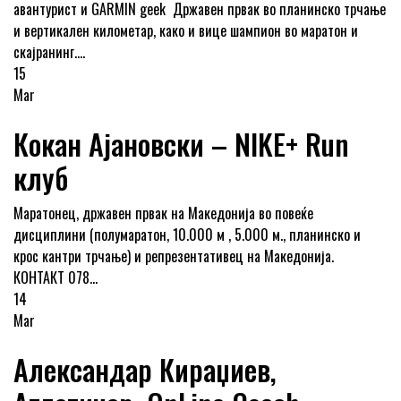
авантурист и GARMIN geek Државен првак во планинско трчање
и вертикален километар, како и вице шампион во маратон и
скајранинг....
15
Mar
Кокан Ајановски – NIKE+ Run
клуб
Маратонец, државен првак на Македонија во повеќе
дисциплини (полумаратон, 10.000 м , 5.000 м., планинско и
крос кантри трчање) и репрезентативец на Македонија.
КОНТАКТ 078...
14
Mar
Александар Кираџиев,