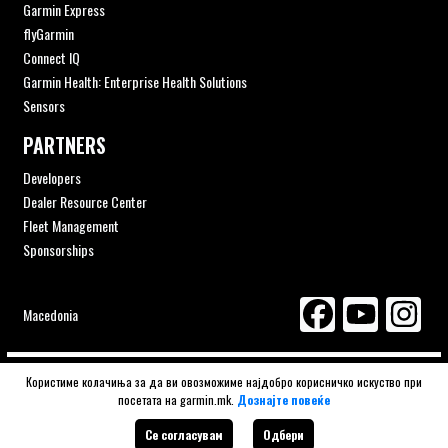
Garmin Express
flyGarmin
Connect IQ
Garmin Health: Enterprise Health Solutions
Sensors
PARTNERS
Developers
Dealer Resource Center
Fleet Management
Sponsorships
Macedonia
© 2026 Navigator ITS | Gizzo Consulting authorised distributor
Користиме колачиња за да ви овозможиме најдобро корисничко искуство при
посетата на garmin.mk.
Дознајте повеќе
GARMIN Macedonia.
Developed by
BestNetStudio
Се согласувам
Одбери