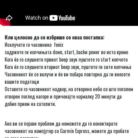
Или целосно да се избрише со оваа постапка:
Исклучете го часовнико fenix
задржете ги копчињата down, start, backи power во исто време
Кога ќе го слушнете првиот beep звук пуштете го start копчето
Кога ќе го слушнете вториот beep звук, пуштете ги сите копчиња
Часовникот ќе се вклучи и ќе ви побара повторно да ги внесете
вашите податоци
Оставете го часовникот надвор, на отворено небо со што поголем
отворен поглед нагоре и причекајте најмалку 20 минути да
добие прием на сателити.
Ако ви се појави проблем да неможете да го конектирате
часовникот на компјутер со Garmin Express, можете да пробате