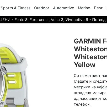
Sports & Fitness
Outdoor
Automotive
Marine
Блог
И - Fenix 8, Forerunner, Venu 3, Vivoactive 6 - Поглед
GARMIN Fo
Whitesto
Whitesto
Yellow
Со паметниот час
гледате и следит
метрики на најсј
вградено мапира
од часовникот ко
телефон.