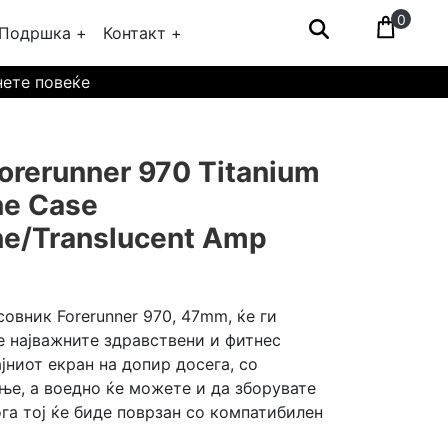
0
Подршка +
Контакт +
нете повеќе
rerunner 970 Titanium
ne Case
ne/Translucent Amp
овник Forerunner 970, 47mm, ќе ги
е најважните здравствени и фитнес
ајниот екран на допир досега, со
ње, а воедно ќе можете и да зборувате
га тој ќе биде поврзан со компатибилен