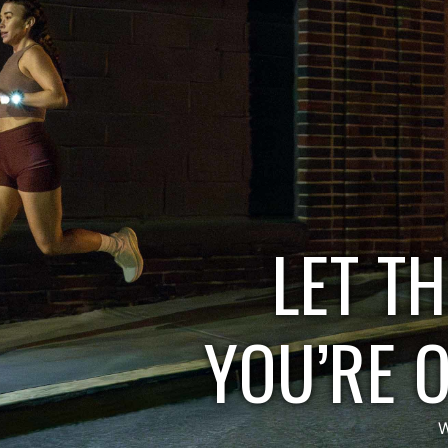
LET T
YOU’RE 
W