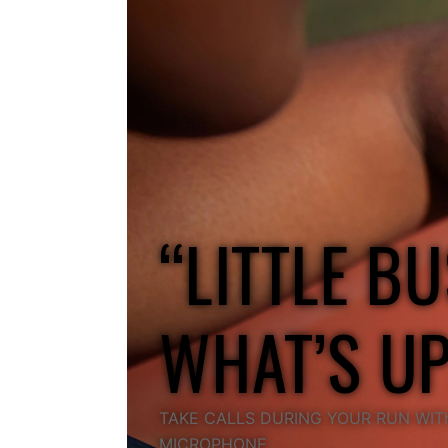
“LITTLE BU
WHAT’S U
TAKE CALLS DURING YOUR RUN WITh
MICROPHONE