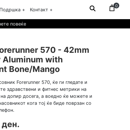
0
Подршка +
Контакт +
нете повеќе
orerunner 570 - 42mm
 Aluminum with
ent Bone/Mango
овник Forerunner 570, ќе ги гледате и
ите здравствени и фитнес метрики на
н на допир досега, а воедно ќе можете и
часовникот кога тој ќе биде поврзан со
лефон.
 ден.