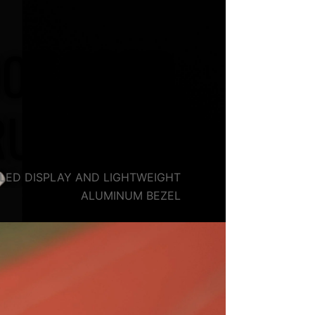
OOK GOOD,
RUN GOOD
LED DISPLAY AND LIGHTWEIGHT
ALUMINUM BEZEL