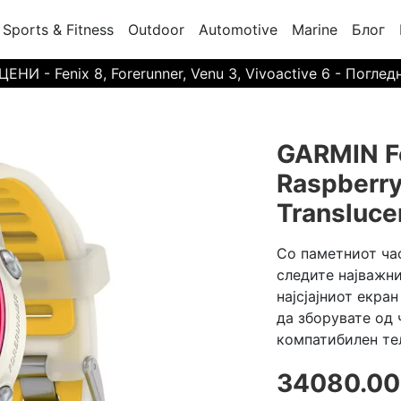
Sports & Fitness
Outdoor
Automotive
Marine
Блог
И - Fenix 8, Forerunner, Venu 3, Vivoactive 6 - Поглед
GARMIN F
Raspberry
Transluc
Со паметниот час
следите најважн
најсјајниот екра
да зборувате од 
компатибилен те
34080.00