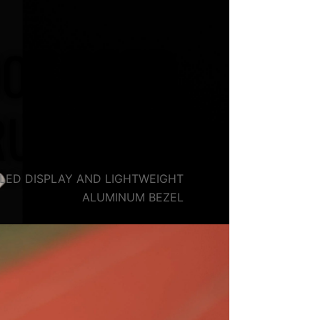
OOK GOOD,
RUN GOOD
LED DISPLAY AND LIGHTWEIGHT
ALUMINUM BEZEL