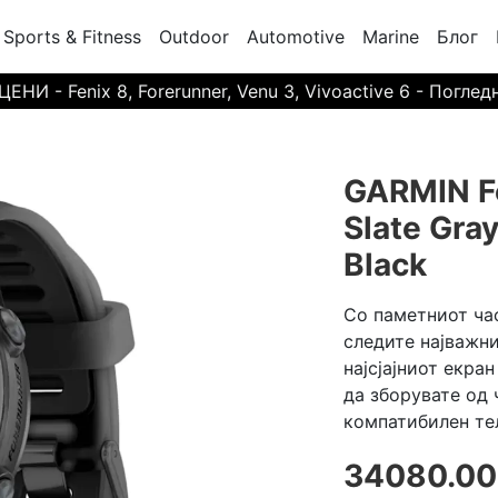
Sports & Fitness
Outdoor
Automotive
Marine
Блог
И - Fenix 8, Forerunner, Venu 3, Vivoactive 6 - Поглед
GARMIN F
Slate Gra
Black
Со паметниот час
следите најважн
најсјајниот екра
да зборувате од 
компатибилен те
34080.00