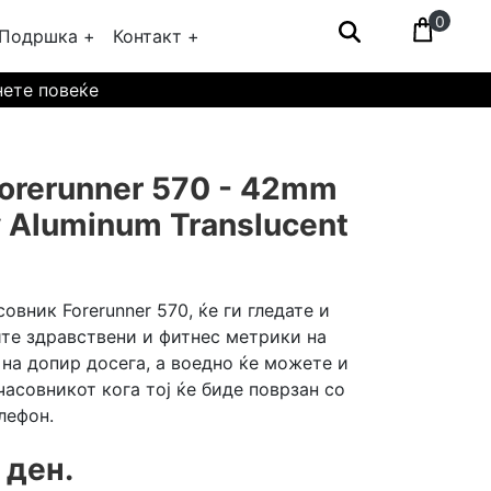
0
Подршка +
Контакт +
нете повеќе
orerunner 570 - 42mm
y Aluminum Translucent
овник Forerunner 570, ќе ги гледате и
ите здравствени и фитнес метрики на
н на допир досега, а воедно ќе можете и
часовникот кога тој ќе биде поврзан со
лефон.
 ден.