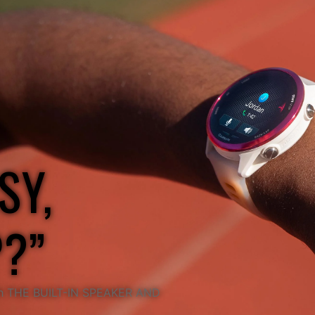
SY,
P?”
 THE BUILT-IN SPEAKER AND