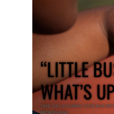
“LITTLE BU
WHAT’S U
TAKE CALLS DURING YOUR RUN WITh
MICROPHONE