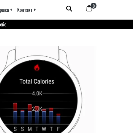
0
ршка +
Контакт +
веќе