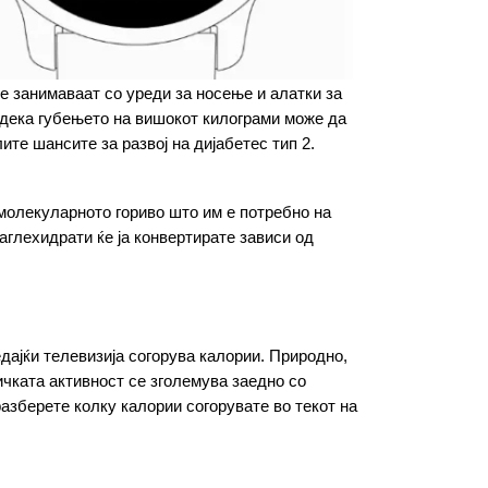
 занимаваат со уреди за носење и алатки за 
 дека губењето на вишокот килограми може да 
ите шансите за развој на дијабетес тип 2.
молекуларното гориво што им е потребно на 
аглехидрати ќе ја конвертирате зависи од 
ајќи телевизија согорува калории. Природно, 
чката активност се зголемува заедно со 
азберете колку калории согорувате во текот на 