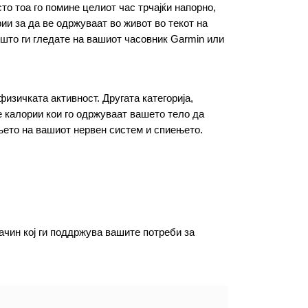
о тоа го помине целиот час трчајќи напорно, 
и за да ве одржуваат во живот во текот на 
то ги гледате на вашиот часовник Garmin или 
изичката активност. Другата категорија, 
 калории кои го одржуваат вашето тело да 
ето на вашиот нервен систем и спиењето. 
ачин кој ги поддржува вашите потреби за 