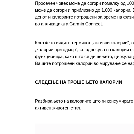
Просечен човек може да согори помалку од 100 
може да согори и приближно до 1.000 калории. 
денот и калориите потрошени за време на физи
во апликацијата Garmin Connect.
Кога ќе го видите терминот „активни калории“, 
„калории при одмор“, се однесува на калории с
функционира, како што се дишењето, циркулаци
Вашите потрошени калории во мирување се нар
СЛЕДЕЊЕ НА ТРОШЕЊЕТО КАЛОРИИ
Разбирањето на калориите што ги консумирате се
активен животен стил.