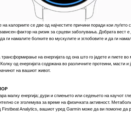
а калориите се две од најчестите причини поради кои луѓето се
езависен фактор на ризик за срцеви заболувања. Добрата вест е
да ги намалите болките во мускулите и зглобовите и да ги намал
трансформирање на енергијата од она што го јадете и пиете во 
 Колку од енергијата содржана во различните протеини, масти и ј
ачинот на вашиот живот.
МОР
ра малку енергија; дури и спиењето или седењето на каучот глед
ително се зголемува за време на физичката активност. Метаболи
irstbeat Analytics, вашиот уред Garmin може да ви помогне да р