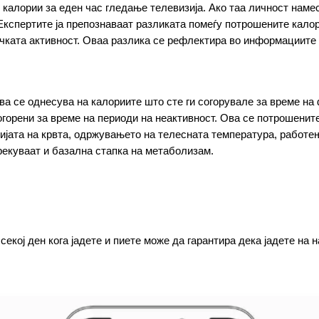
калории за еден час гледање телевизија. Ако таа личност намест
Експертите ја препознаваат разликата помеѓу потрошените калори
чката активност. Оваа разлика се рефлектира во информациите ш
ова се однесува на калориите што сте ги согорувале за време на ф
огорени за време на периоди на неактивност. Ова се потрошените
јата на крвта, одржувањето на телесната температура, работењ
екуваат и базална стапка на метаболизам.
кој ден кога јадете и пиете може да гарантира дека јадете на н