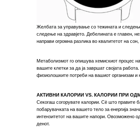
Желбата за управување со тежината и следење н
следење на здравјето. Дебелината е главен, н
направи огромна разлика во квалитетот на сон, 
Метаболизмот го опишува хемискиот процес на 
вашите клетки за да ја завршат својата работа.
физиолошките потреби на вашиот организам и н
АКТИВНИ КАЛОРИИ VS. КАЛОРИИ ПРИ ОД
Секогаш согорувате калории. Сè што правите ба
побарувачката на вашето тело за енергија знач
интензитетот на вашите напори. Овозможено од F
денот.