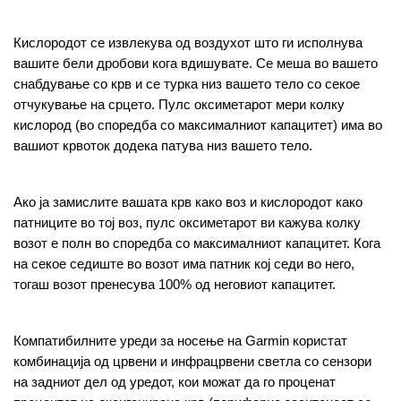
Кислородот се извлекува од воздухот што ги исполнува 
вашите бели дробови кога вдишувате. Се меша во вашето 
снабдување со крв и се турка низ вашето тело со секое 
отчукување на срцето. Пулс оксиметарот мери колку 
кислород (во споредба со максималниот капацитет) има во 
вашиот крвоток додека патува низ вашето тело.
Ако ја замислите вашата крв како воз и кислородот како 
патниците во тој воз, пулс оксиметарот ви кажува колку 
возот е полн во споредба со максималниот капацитет. Кога 
на секое седиште во возот има патник кој седи во него, 
тогаш возот пренесува 100% од неговиот капацитет.
Компатибилните уреди за носење на Garmin користат 
комбинација од црвени и инфрацрвени светла со сензори 
на задниот дел од уредот, кои можат да го проценат 