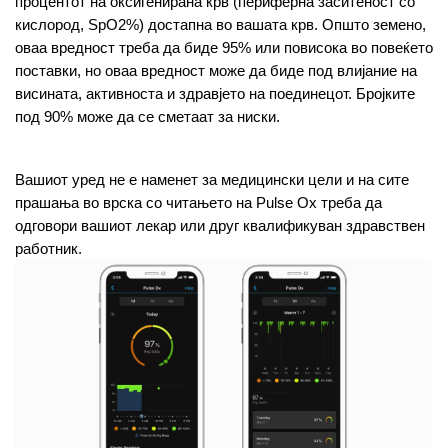
процентот на оксигенирана крв (периферна заситеност со 
кислород, SpO2%) достапна во вашата крв. Општо земено, 
оваа вредност треба да биде 95% или повисока во повеќето 
поставки, но оваа вредност може да биде под влијание на 
висината, активноста и здравјето на поединецот. Бројките 
под 90% може да се сметаат за ниски.
Вашиот уред не е наменет за медицински цели и на сите 
прашања во врска со читањето на Pulse Ox треба да 
одговори вашиот лекар или друг квалификуван здравствен 
работник.