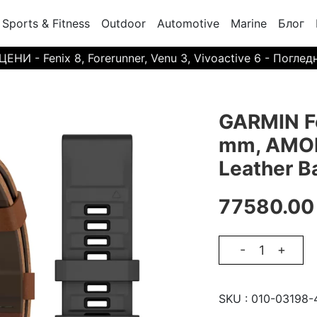
Sports & Fitness
Outdoor
Automotive
Marine
Блог
И - Fenix 8, Forerunner, Venu 3, Vivoactive 6 - Поглед
GARMIN Fe
mm, AMOLE
Leather B
77580.00
-
+
SKU :
010-03198-