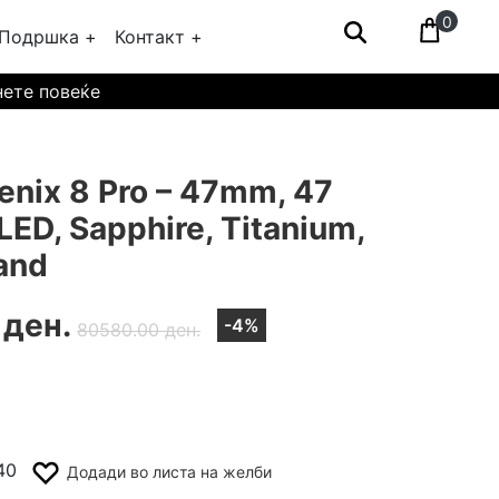
0
Подршка +
Контакт +
нете повеќе
nix 8 Pro – 47mm, 47
D, Sapphire, Titanium,
and
 ден.
-4%
80580.00 ден.
40
Додади во листа на желби