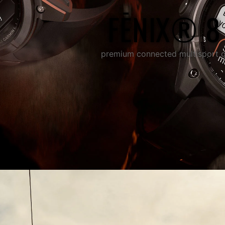
FĒNIX® 8
premium connected multisport 