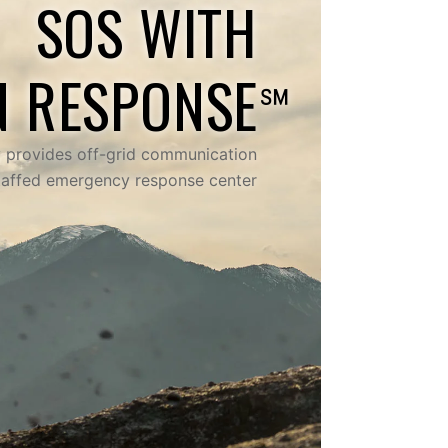
SOS WITH
N RESPONSE℠
ty provides off-grid communication
taffed emergency response center