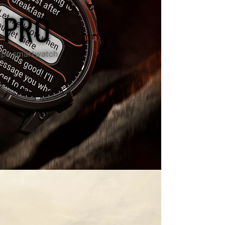
 PRO
gps smartwatch