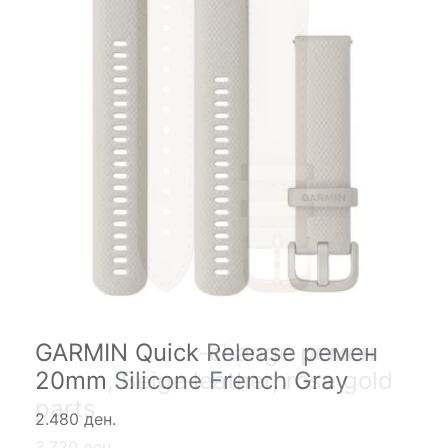
GARMIN Quick Release ремен
GARMIN Quick-change ремен
20mm Silicone French Gray
20mm, Beige leather, rose gold
parts
2.480 ден.
3.720 ден.