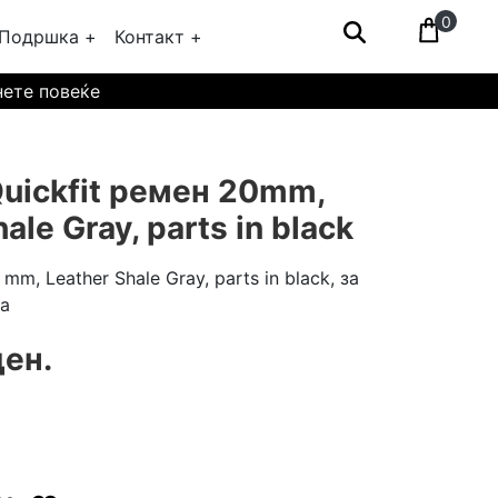
0
Подршка +
Контакт +
нете повеќе
uickfit ремен 20mm,
ale Gray, parts in black
mm, Leather Shale Gray, parts in black, за
ја
ден.