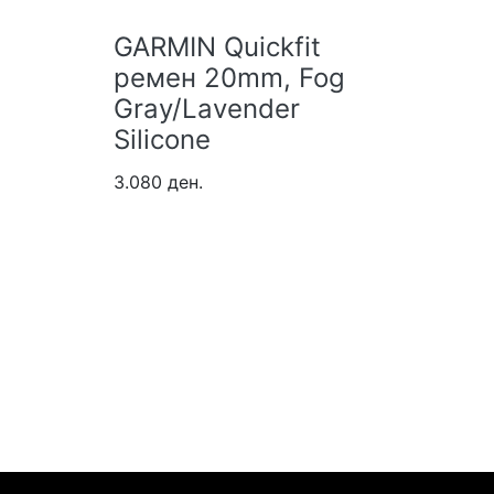
GARMIN Quickfit
GARMI
ремен 20mm, Fog
реме
Gray/Lavender
Silico
Silicone
parts 
голем
3.080 ден.
3.080 де