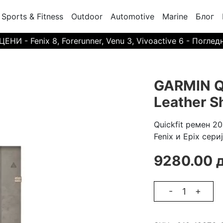
Sports & Fitness
Outdoor
Automotive
Marine
Блог
И - Fenix 8, Forerunner, Venu 3, Vivoactive 6 - Поглед
GARMIN Q
Leather Sh
Quickfit ремен 20 
Fenix и Epix сери
9280.00 
-
+