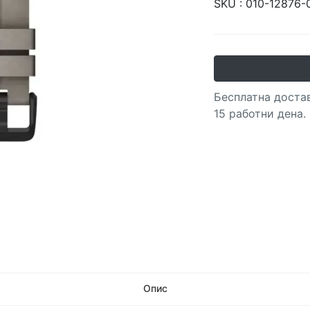
SKU :
010-12876-
Бесплатна достав
15 работни дена.
Опис