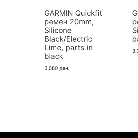
fit
GARMIN Quickfit
GA
,
ремен 20mm,
р
Silicone
Si
Black/Electric
pa
Lime, parts in
3.0
black
3.080 ден.