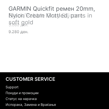
GARMIN Quickfit ремен 20mm,
GARMIN Quickfit ремен 20mm,
Black/Pebble Gray Silicone
Nylon Cream Mottled, parts in
soft gold
3.080 ден.
9.280 ден.
CUSTOMER SERVICE
Support
Понуди и промоции
Статус на нарачка
Испорака, Замена и Враќање