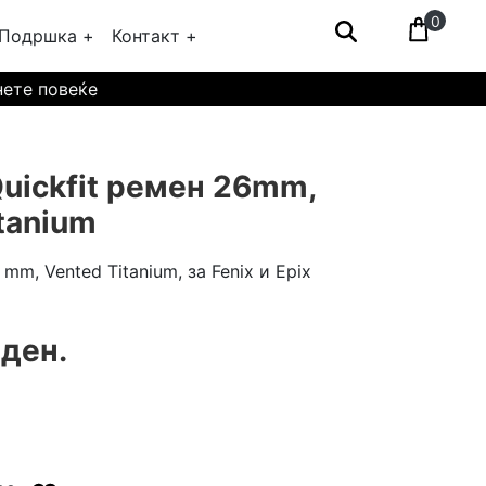
0
Подршка +
Контакт +
нете повеќе
uickfit ремен 26mm,
tanium
 mm, Vented Titanium, за Fenix и Epix
 ден.