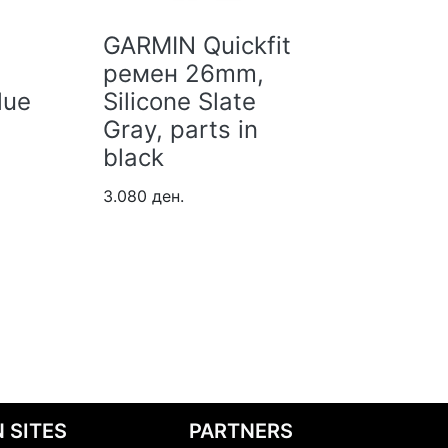
GARMIN Quickfit
GARMI
ремен 26mm,
реме
lue
Silicone Slate
Nylon
Gray, parts in
Black,
black
black
3.080 ден.
9.280 де
 SITES
PARTNERS