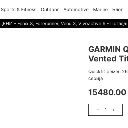
Sports & Fitness
Outdoor
Automotive
Marine
Блог
И - Fenix 8, Forerunner, Venu 3, Vivoactive 6 - Поглед
GARMIN Q
Vented Ti
Quickfit ремен 26
серија
15480.00
-
+