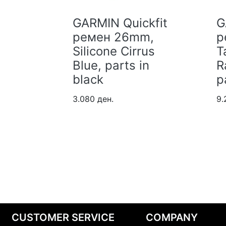
kfit
GARMIN Quickfit
GA
,
ремен 26mm,
р
n
Silicone Cirrus
Ta
n
Blue, parts in
Ra
black
pa
3.080 ден.
9.2
CUSTOMER SERVICE
COMPANY