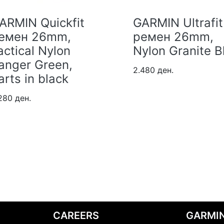
RMIN Quickfit
GARMIN Ultrafit
емен 26mm,
ремен 26mm,
ctical Nylon
Nylon Granite B
nger Green,
2.480 ден.
rts in black
80 ден.
CAREERS
GARMIN