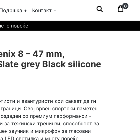
0
Подршка +
Контакт +
нете повеќе
nix 8 – 47 mm,
ate grey Black silicone
тисти и авантуристи кои сакаат да ги
граници. Овој врвен спортски паметен
создаден со премиум перформанси -
и за тежински тренинзи, способност за
шен звучник и микрофон за гласовни
а LED светилка и многу повеќе.