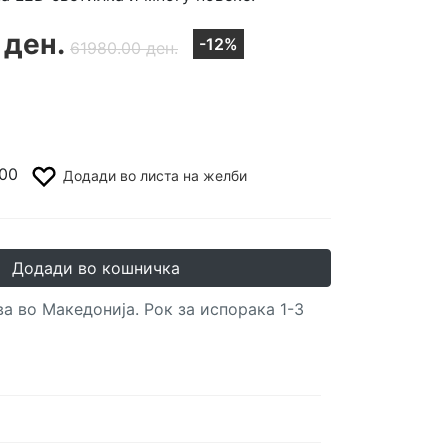
 ден.
-12%
61980.00 ден.
00
Додади во листа на желби
Додади во кошничка
а во Македонија. Рок за испорака 1-3