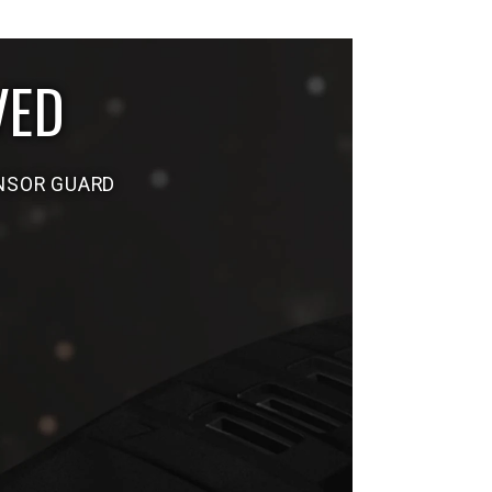
VED
E BOX
ENSOR GUARD