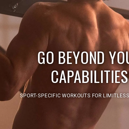
GO BEYOND YO
CAPABILITIES
SPORT-SPECIFIC WORKOUTS FOR LIMITLES