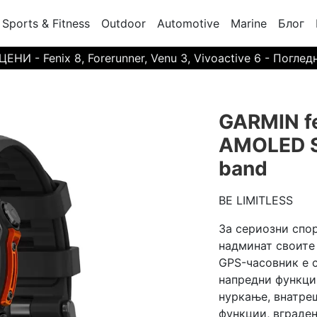
Sports & Fitness
Outdoor
Automotive
Marine
Блог
И - Fenix 8, Forerunner, Venu 3, Vivoactive 6 - Поглед
GARMIN fe
AMOLED Sl
band
BE LIMITLESS
За сериозни спор
надминат своите 
GPS-часовник е 
напредни функци
нуркање, внатре
функции, вграден