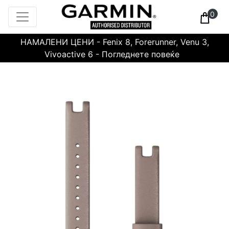
0
НАМАЛЕНИ ЦЕНИ - Fenix 8, Forerunner, Venu 3,
Vivoactive 6 - Погледнете повеќе