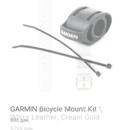
GARMIN ремен 14mm Lily 1,
GARMIN Bicycle Mount Kit
White Leather, Cream Gold
990 ден.
3.720 ден.