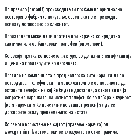
По правило (default) производите ги праќаме во оригинално
неотворено фабричко пакување, освен ако не е претходно
поинаку договорено со клиентот.
Производите може да ги платите при нарачка со кредитна
картичка или со банкарски трансфер (вирмански).
Со секоја пратка ќе добиете фактура, со детална спецификација
и цени на производите во нарачката.
Правило на компанијата е пред испорака сите нарачки да се
потврдуваат телефонски, па задолжително е со нарачката да
оставите телефон на кој ќе бидете достапни, а откога ќе ви ја
испратиме нарачката, на истиот телефон ќе ве побара и курирот
(кога нарачката ќе пристигне во вашиот регион) за да се
договорите околу превземањето на истата.
Со самото користење на сајтот (правење нарачка) од
www.garmin.mk автоматски се сложувате со овие правила.