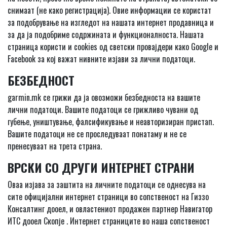
снимаат (не како регистрација). Овие информации се користат
за подобрување на изгледот на нашата интернет продавница и
за да ја подобриме содржината и функционалноста. Нашата
страница користи и cookies од светски провајдери како Google и
Facebook за кој важат нивните изјави за лични податоци.
БЕЗБЕДНОСТ
garmin.mk се грижи да ја овозможи безбедноста на вашите
лични податоци. Вашите податоци се грижливо чувани од
губење, уништување, фалсификување и неавторизиран пристап.
Вашите податоци не се проследуваат понатаму и не се
пренесуваат на трета страна.
ВРСКИ СО ДРУГИ ИНТЕРНЕТ СТРАНИ
Оваа изјава за заштита на личните податоци се однесува на
сите официјални интернет страници во сопственост на Гиззо
Консалтинг дооел, и овластениот продажен партнер Навигатор
ИТС дооел Скопје . Интернет страниците во наша сопственост