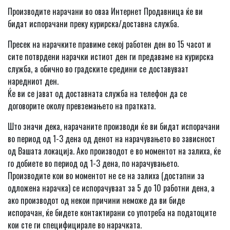
Производите нарачани во оваа Интернет Продавница ќе ви
бидат испорачани преку курирска/доставна служба.
Пресек на нарачките правиме секој работен ден во 15 часот и
сите потврдени нарачки истиот ден ги предаваме на курирска
служба, а обично во градските средини се доставуваат
наредниот ден.
Ќе ви се јават од доставната служба на телефон да се
договорите околу превземањето на пратката.
Што значи дека, нарачаните производи ќе ви бидат испорачани
во период од 1-3 дена од денот на нарачувањето во зависност
од Вашата локација. Ако производот е во моментот на залиха, ќе
го добиете во период од 1-3 дена, по нарачувањето.
Производите кои во моментот не се на залиха (достапни за
одложена нарачка) се испорачуваат за 5 до 10 работни дена, а
ако производот од некои причини неможе да ви биде
испорачан, ќе бидете контактирани со употреба на податоците
кои сте ги специфицирале во нарачката.