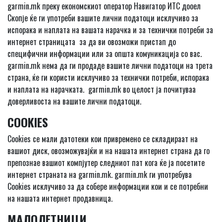
garmin.mk преку економскиот оператор Навигатор ИТС дооел
Скопје ќе ги употреби вашите лични податоци исклучиво за
испорака и наплата на вашата нарачка и за технички потреби за
интернет страницата за да ви овозможи пристап до
специфични информации или за општа комуникација со вас.
garmin.mk нема да ги продаде вашите лични податоци на трета
страна, ќе ги користи исклучиво за технички потреби, испорака
и наплата на нарачката. garmin.mk во целост ја почитуваа
доверливоста на вашите лични податоци.
COOKIES
Cookies се мали датотеки кои привремено се складираат на
вашиот диск, овозможувајќи и на нашата интернет страна да го
препознае вашиот компјутер следниот пат кога ќе ја посетите
интернет страната на garmin.mk. garmin.mk ги употребува
Cookies исклучиво за да собере информации кои и се потребни
на нашата интернет продавница.
МАЛОЛЕТНИЦИ