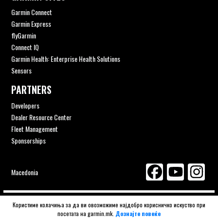
Garmin Connect
Garmin Express
flyGarmin
Connect IQ
Garmin Health: Enterprise Health Solutions
Sensors
PARTNERS
Developers
Dealer Resource Center
Fleet Management
Sponsorships
Macedonia
© 2026 Navigator ITS | Gizzo Consulting authorised distributor
Користиме колачиња за да ви овозможиме најдобро корисничко искуство при
посетата на garmin.mk.
Дознајте повеќе