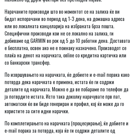
Нарачаните производи што во моментот се на залиха ќе ви
бидат испорачани во период од 1-3 дена, на домашна адреса
или во локалната канцеларија на избраната брза пошта.
Специфични производи кои не се локално на залиха, ги
добиваме од GARMIN во рок од 5 до 10 работни дена. Доставата
е бесплатна, освен ако не е поинаку назначено. Производот се
плаќа на денот на нарачката, online со кредитна картичка или
со банкарски трансфер.
По извршувањето на нарачката, ќе добиете и e-mail порака како
потврда дека нарачката е примена, истата ќе ги содржи
деталите од нарачката. Можно е да ве побараме по телефон да
ја потврдите истата. Исто така доколку нарачувате прв пат,
автоматски ќе ви биде генериран и профил, кој ќе може да го
користите за сите идни нарачки.
По комплетирањето на нарачката (процесуирање), ќе добиете и
e-mail порака за потврда, која ќе ги содржи деталите од