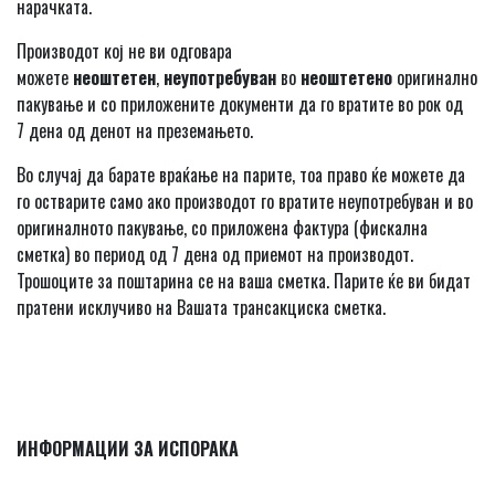
нарачката.
Производот кој не ви одговара
можете
неоштетен
,
неупотребуван
во
неоштетено
оригинално
пакување и со приложените документи да го вратите во рок од
7 дена од денот на преземањето.
Во случај да барате враќање на парите, тоа право ќе можете да
го остварите само ако производот го вратите неупотребуван и во
оригиналното пакување, со приложена фактура (фискална
сметка) во период од 7 дена од приемот на производот.
Трошоците за поштарина се на ваша сметка. Парите ќе ви бидат
пратени исклучиво на Вашата трансакциска сметка.
ИНФОРМАЦИИ ЗА ИСПОРАКА