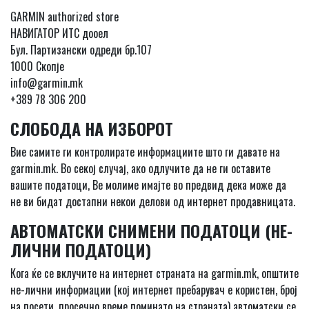
GARMIN authorized store
НАВИГАТОР ИТС дооел
Бул. Партизански одреди бр.107
1000 Скопје
info@garmin.mk
+389 78 306 200
СЛОБОДА НА ИЗБОРОТ
Вие самите ги контролирате информациите што ги давате на
garmin.mk. Во секој случај, ако одлучите да не ги оставите
вашите податоци, Ве молиме имајте во предвид дека може да
не ви бидат достапни некои делови од интернет продавницата.
АВТОМАТСКИ СНИМЕНИ ПОДАТОЦИ (НЕ-
ЛИЧНИ ПОДАТОЦИ)
Кога ќе се вклучите на интернет страната на garmin.mk, општите
не-лични информации (кој интернет пребарувач е користен, број
на посети, просечно време поминато на страната) автоматски се