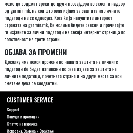
може да содржат врски до други провајдери во склоп и надвор
од garmin.mk, на кои што оваа изјава за заштита на личните
податоци не се однесува. Кога ќе ја напуштите интернет
страната на garmin.mk, Ве молиме бидете свесни и прочитајте
ги изјавите за лични податоци на секоја интернет страница во
сопственост на трети страни.
ОБЈАВА ЗА ПРОМЕНИ
Доколку има некои промени во нашата заштита на личните
податоци ќе бидат напишани во оваа изјава за заштита на
личните податоци, почетната страна и на други места за кои
сметаме дека се соодветни.
CUSTOMER SERVICE
Support
Понуди и промоции
Статус на нарачка
Испорака, Замена и Враќање