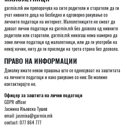
garmin.mk им препорачува на сите родители и старатели да ги
учат нивните деца на безбедно и одговорно ракување со
личните податоци на интернет. Малолетниците не смеат да
даваат лични податоци на garmin.mk без дозвола од нивните
родители или старатели. garmin.mk никогаш нема намерно да
земе лични податоци од малолетници, или да ги употреби на
некој начин, ниту да ги проследи на трета страна без дозвола.
ПРАВО НА ИНФОРМАЦИИ
Доколку имате некои прашања што се однесуваат на заштитата
на личните податоци и како ракуваме со нив; Ве молиме
контактирајте не.
Офицер за заштита на лични податоци
GDPR officer
Јасмина Иљовска Тушев
email: jasmina@garmin.mk
contact: 077 864 777