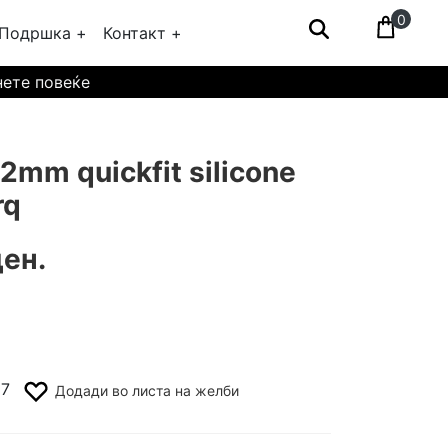
0
Подршка +
Контакт +
нете повеќе
mm quickfit silicone
rq
ен.
17
Додади во листа на желби