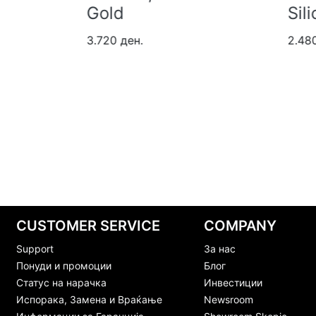
Silicone, Slate
2.4
2.480 ден.
CUSTOMER SERVICE
COMPANY
Support
За нас
Понуди и промоции
Блог
Статус на нарачка
Инвестиции
Испорака, Замена и Враќање
Newsroom