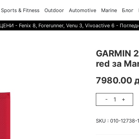
Sports & Fitness
Outdoor
Automotive
Marine
Блог
И - Fenix 8, Forerunner, Venu 3, Vivoactive 6 - Поглед
GARMIN 22
red за Ma
7980.00 д
-
+
SKU :
010-12738-