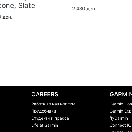
Whitestone
80 ден.
Silicone, Silver
2.480 ден.
CAREERS
GARMIN
Работа во нашиот тим
Garmin Con
Придобивки
Garmin Exp
Студенти и пракса
flyGarmin
Life at Garmin
Connect IQ