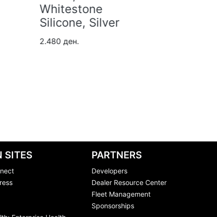
Gold (L)
Blue, 
titan
3.720 ден.
8.060 де
 SITES
PARTNERS
nect
Developers
ress
Dealer Resource Center
Fleet Management
Sponsorships