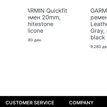
kfit
GARMIN Quickfit
GA
,
ремен 20mm,
р
Leather Shale
Gr
Gray, parts in
S
black
Si
9.280 ден.
3.0
CUSTOMER SERVICE
COMPANY