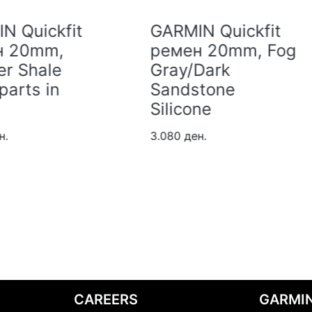
RMIN Quickfit
GARMIN Ultrafit
емен 20mm, Fog
ремен 20mm,
ay/Dark
Nylon Gray
andstone
2.480 ден.
licone
80 ден.
CAREERS
GARMIN