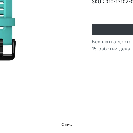
SKU :
010-13102-
Бесплатна достав
15 работни дена.
Опис