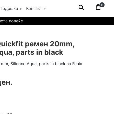
0
Подршка +
Контакт +
нете повеќе
uickfit ремен 20mm,
qua, parts in black
mm, Silicone Aqua, parts in black за Fenix
ден.