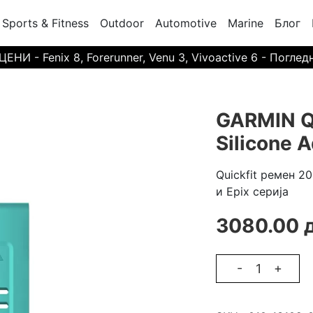
Sports & Fitness
Outdoor
Automotive
Marine
Блог
И - Fenix 8, Forerunner, Venu 3, Vivoactive 6 - Поглед
GARMIN Q
Silicone A
Quickfit ремен 20 
и Epix серија
3080.00 
-
+