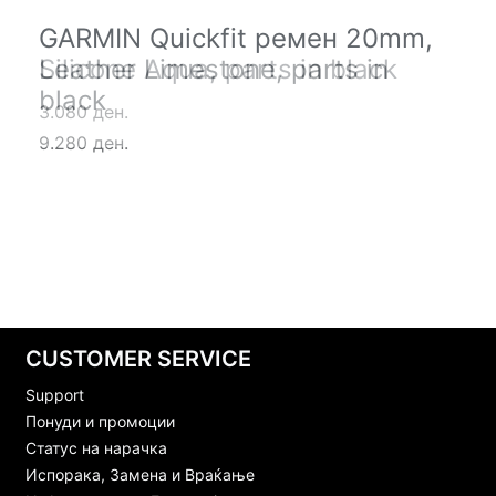
GARMIN Quickfit ремен 20mm,
GARMIN Quickfit ремен 20mm,
Silicone Aqua, parts in black
Leather Limestone, parts in
black
3.080 ден.
9.280 ден.
CUSTOMER SERVICE
Support
Понуди и промоции
Статус на нарачка
Испорака, Замена и Враќање