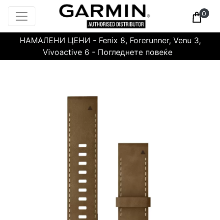
0
НАМАЛЕНИ ЦЕНИ - Fenix 8, Forerunner, Venu 3,
Vivoactive 6 - Погледнете повеќе