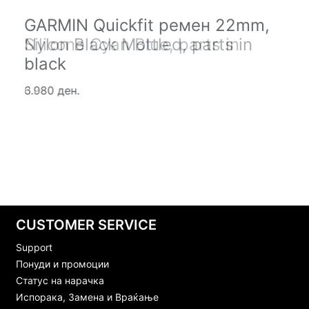
GARMIN Quickfit ремен 22mm,
GARMIN Quickfit ремен 22mm,
Nylon Black Mottled, parts in
Silicone Cyan Blue, parts in
black
black
6.980 ден.
3.080 ден.
CUSTOMER SERVICE
Support
Понуди и промоции
Статус на нарачка
Испорака, Замена и Враќање