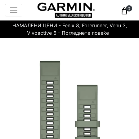
0
НАМАЛЕНИ ЦЕНИ - Fenix 8, Forerunner, Venu 3,
Vivoactive 6 - Погледнете повеќе