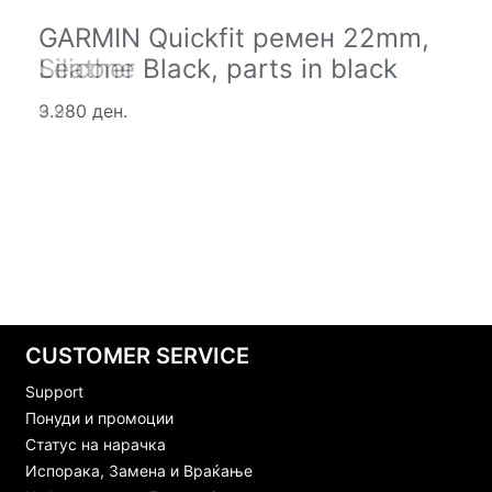
GARMIN Quickfit ремен 22mm,
GARMIN Quickfit ремен 22mm,
Leather Black, parts in black
Silicone Black, parts in black
9.280 ден.
3.980 ден.
CUSTOMER SERVICE
Support
Понуди и промоции
Статус на нарачка
Испорака, Замена и Враќање