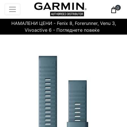
0
НАМАЛЕНИ ЦЕНИ - Fenix 8, Forerunner, Venu 3,
Vivoactive 6 - Погледнете повеќе