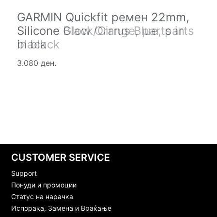
GARMIN Quickfit ремен 22mm,
GARMIN Quickfit ремен 22mm,
Silicone Black/Cirrus Blue, parts
Silicone Glow Orange, parts in
in black
black
3.080 ден.
3.080 ден.
CUSTOMER SERVICE
Support
Понуди и промоции
Статус на нарачка
Испорака, Замена и Враќање