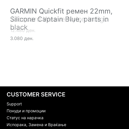
GARMIN Quickfit ремен 22mm,
GARMIN Quickfit ремен 22mm,
Silicone Captain Blue, parts in
Jacquard Weave Nylon Indigo
black
12.480 ден.
3.080 ден.
CUSTOMER SERVICE
Support
Понуди и промоции
Статус на нарачка
Испорака, Замена и Враќање