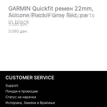
GARMIN Quickfit ремен 22mm,
GARMIN Quickfit ремен 22mm,
Autumn/Pebble Gray Silicone
Silicone Black/Flame Red, parts
in black
3.080 ден.
3.080 ден.
CUSTOMER SERVICE
Support
Понуди и промоции
Статус на нарачка
Испорака, Замена и Враќање