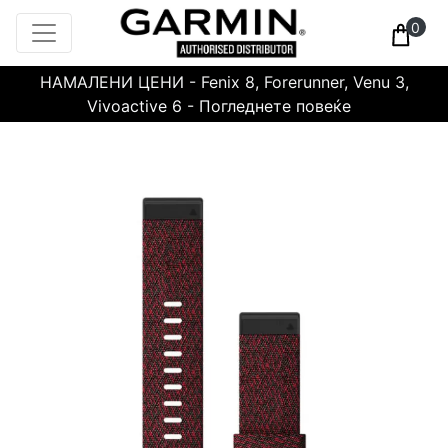
0
НАМАЛЕНИ ЦЕНИ - Fenix 8, Forerunner, Venu 3,
Vivoactive 6 - Погледнете повеќе