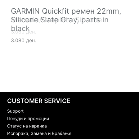
GARMIN Quickfit ремен 22mm,
GARMIN Quickfit ремен 22mm,
Silicone Slate Gray, parts in
Marsala/Graphite Silicone
black
3.080 ден.
3.080 ден.
CUSTOMER SERVICE
Support
Понуди и промоции
Статус на нарачка
Испорака, Замена и Враќање