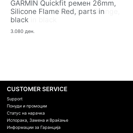
GARMIN Quickfit ремен 26mm,
GARMIN Quickfit ремен 26mm,
Silicone Flame Red, parts in
Silicone Mist Grey/Glow Orange,
black
parts in black
3.080 ден.
3.080 ден.
CUSTOMER SERVICE
Support
Понуди и промоции
Статус на нарачка
Испорака, Замена и Враќање
Информации за Гаранција