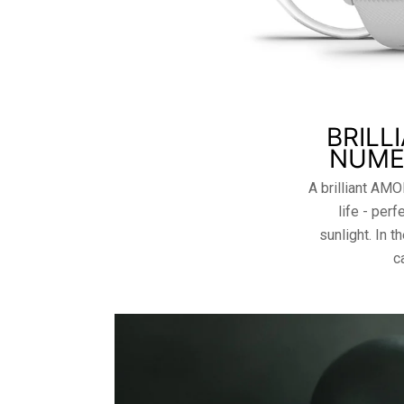
BRILL
NUME
A brilliant AMO
life - perf
sunlight. In 
c