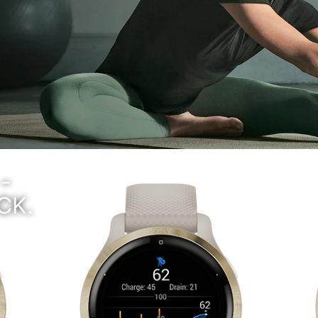
-
CK.