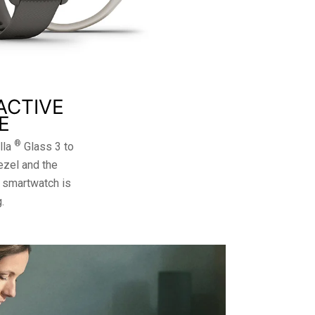
ACTIVE
E
®
lla
Glass 3 to
ezel and the
s smartwatch is
.