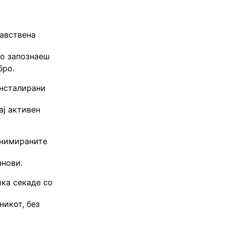
авствена
го запознаеш
бро.
инсталирани
ај активен
анимираните
анови.
ика секаде со
никот, без