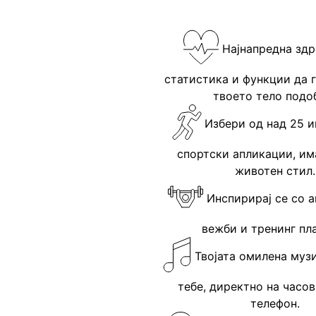
Најнапредна здр
статистика и функции да 
твоето тело подо
Избери од над 25 
спортски апликации, им
животен стил.
Инспирирај се со 
вежби и тренинг пл
Твојата омилена муз
тебе, директно на часов
телефон.