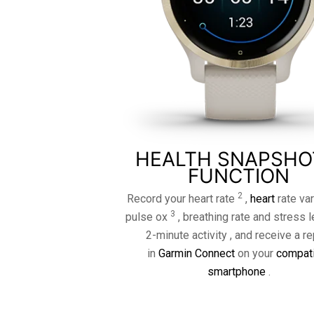
HEALTH SNAPSHO
FUNCTION
2
Record your heart rate
,
heart
rate vari
3
pulse ox
, breathing rate and stress l
2-minute activity , and receive a re
in
Garmin Connect
on your
compat
smartphone
.