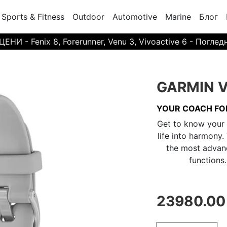
Sports & Fitness
Outdoor
Automotive
Marine
Блог
И - Fenix 8, Forerunner, Venu 3, Vivoactive 6 - Поглед
GARMIN Ve
YOUR COACH FOR
Get to know your 
life into harmony.
the most advanc
functions
23980.00