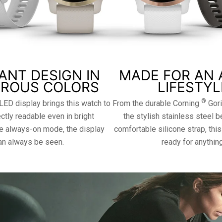
IANT DESIGN IN
MADE FOR AN 
ROUS COLORS
LIFESTYL
®
LED display brings this watch to
From the durable Corning
Gori
ectly readable even in bright
the stylish stainless steel b
the always-on mode, the display
comfortable silicone strap, thi
an always be seen.
ready for anything