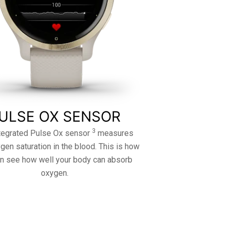
ULSE OX SENSOR
3
tegrated Pulse Ox sensor
measures
gen saturation in the blood. This is how
n see how well your body can absorb
oxygen.