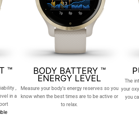
T ™
BODY BATTERY ™
P
ENERGY LEVEL
The in
ability ,
Measure your body's energy reserves so you
your oxy
evel in a
know when the best times are to be active or
you ca
port
to relax.
ible