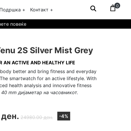
0
Подршка +
Контакт +
нете повеќе
nu 2S Silver Mist Grey
 AN ACTIVE AND HEALTHY LIFE
body better and bring fitness and everyday
 The smartwatch for an active lifestyle. With
ed health analysis and innovative fitness
.
40 mm дијаметар на часовникот.
 ден.
-4%
24980.00 ден.