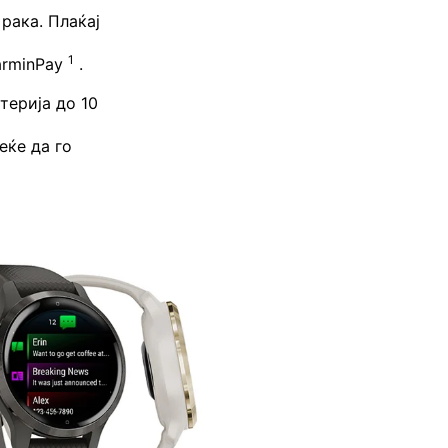
рака. Плаќај
1
arminPay
.
терија до 10
еќе да го