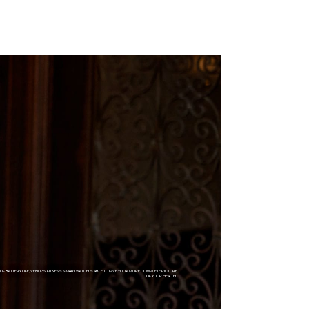
 OF BATTERY LIFE, VENU 3S FITNESS SMARTWATCH IS ABLE TO GIVE YOU A MORE COMPLETE PICTURE
OF YOUR HEALTH.