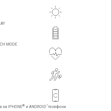
LAY
TCH MODE
®
™
а на IPHONE
и ANDROID
телефони