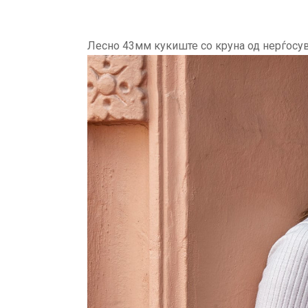
Лесно 43мм кукиште со круна од нерѓосу