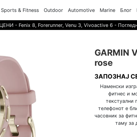
Sports & Fitness
Outdoor
Automotive
Marine
Блог
И - Fenix 8, Forerunner, Venu 3, Vivoactive 6 - Поглед
GARMIN Ve
rose
ЗАПОЗНАЈ С
Наменски изгр
фитнес и м
текстуални 
телефонот е бли
часовник за фитн
таму за 