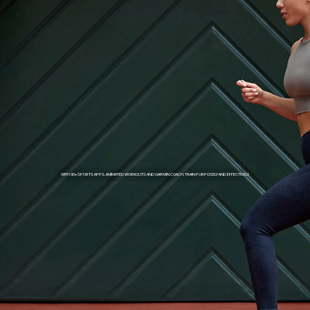
WITH 30+ SPORTS APPS, ANIMATED WORKOUTS AND GARMIN COACH, TRAIN PURPOSELY AND EFFECTIVELY.