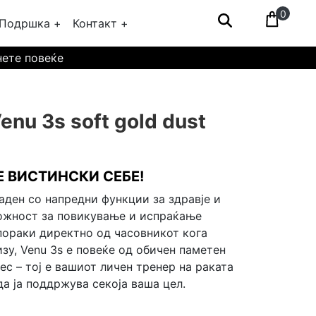
0
Подршка +
Контакт +
нете повеќе
nu 3s soft gold dust
Е ВИСТИНСКИ СЕБЕ!
аден со напредни функции за здравје и
ожност за повикување и испраќање
пораки директно од часовникот кога
зу, Venu 3s е повеќе од обичен паметен
ес – тој е вашиот личен тренер на раката
да ја поддржува секоја ваша цел.