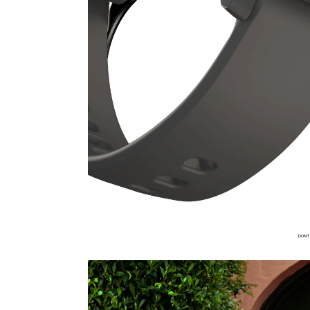
DON’T