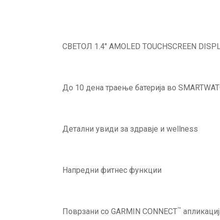
СВЕТОЛ 1.4″ AMOLED TOUCHSCREEN DISP
До 10 дена траење батерија во SMARTWA
Детални увиди за здравје и wellness
Напредни фитнес функции
™
Поврзани со GARMIN CONNECT
апликациј