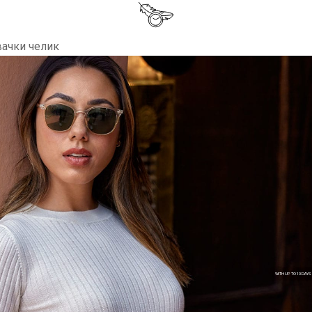
вачки челик
WITH UP TO 10 DAYS