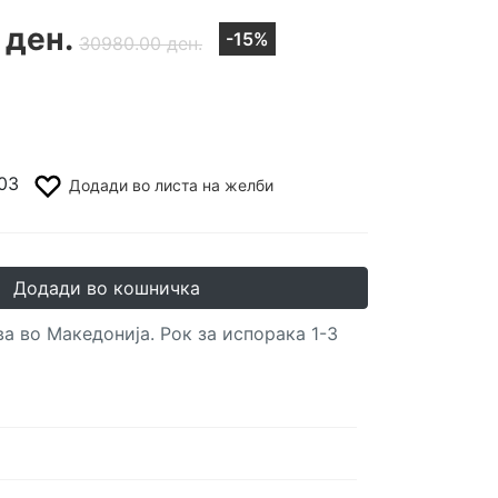
 ден.
-15%
30980.00 ден.
03
Додади во листа на желби
Додади во кошничка
а во Македонија. Рок за испорака 1-3