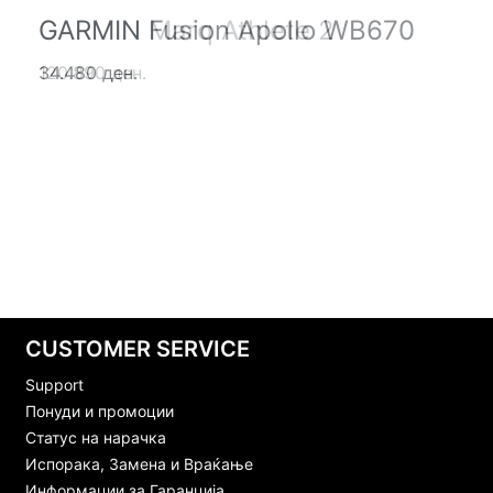
GARMIN Marq Athlete 2
GARMIN Fusion Apollo WB670
120.890 ден.
34.480 ден.
CUSTOMER SERVICE
Support
Понуди и промоции
Статус на нарачка
Испорака, Замена и Враќање
Информации за Гаранција