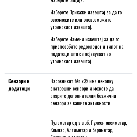
Изберете опција:
Изберете Прикажи извештај за да го
овозможите или оневозможите
утринскиот извештај.
Изберете Измени извештај за да го
приспособите редоследот и типот на
податоци што се појавуваат во
утринскиот извештај.
Сензори и
Часовникот fēnix® има неколку
додатоци
внатрешни сензори и можете да
спарите дополнителни безжични
сензори за вашите активности.
Пулсметар од зглоб, Пулсен оксиметар,
Компас, Алтиметар и барометар,