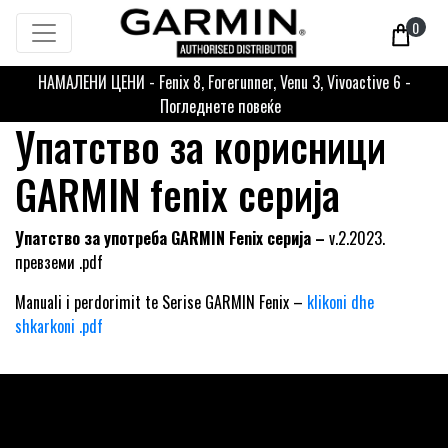
0
НАМАЛЕНИ ЦЕНИ - Fenix 8, Forerunner, Venu 3, Vivoactive 6 -
Погледнете повеќе
Упатство за корисници
GARMIN fenix серија
Упатство за употреба GARMIN Fenix серија –
v.2.2023.
превземи .pdf
Manuali i pеrdorimit tе Serisе GARMIN Fenix
–
klikoni dhe
shkarkoni .pdf