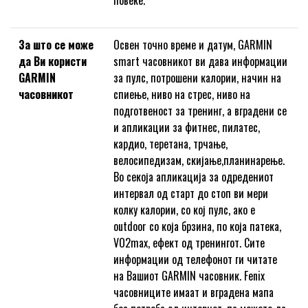
повеќе.
За што се може
Освен точно време и датум, GARMIN
да Ви користи
smart часовникот ви дава информации
GARMIN
за пулс, потрошени калории, начин на
часовникот
спиење, ниво на стрес, ниво на
подготвеност за тренинг, а вградени се
и апликации за фитнес, пилатес,
кардио, теретана, трчање,
велосипедизам, скијање,планинарење.
Во секоја апликација за одредениот
интервал од старт до стоп ви мери
колку калории, со кој пулс, ако е
outdoor со која брзина, по која патека,
VO2max, ефект од тренингот. Сите
информации од телефонот ги читате
на Вашиот GARMIN часовник. Fenix
часовниците имаат и вградена мапа