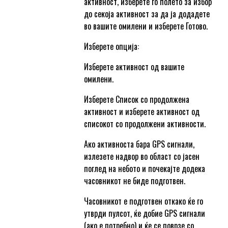
активност, изберете го полето за избор
до секоја активност за да ја додадете
во вашите омилени и изберете Готово.
Изберете опција:
Изберете активност од вашите
омилени.
Изберете Список со продолжена
активност и изберете активност од
списокот со продолжени активности.
Ако активноста бара GPS сигнали,
излезете надвор во област со јасен
поглед на небото и почекајте додека
часовникот не биде подготвен.
Часовникот е подготвен откако ќе го
утврди пулсот, ќе добие GPS сигнали
(ако е потребно) и ќе се поврзе со