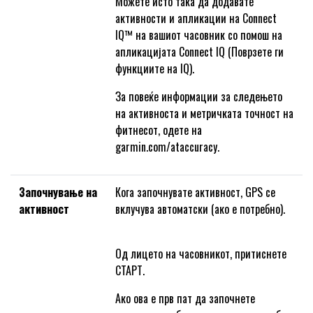
Можете исто така да додавате
активности и апликации на Connect
IQ™ на вашиот часовник со помош на
апликацијата Connect IQ (Поврзете ги
функциите на IQ).
За повеќе информации за следењето
на активноста и метричката точност на
фитнесот, одете на
garmin.com/ataccuracy.
Започнување на
Кога започнувате активност, GPS се
активност
вклучува автоматски (ако е потребно).
Од лицето на часовникот, притиснете
СТАРТ.
Ако ова е прв пат да започнете