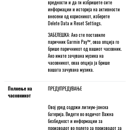
вредности и да ги избришете сите
информации и историја на активности
внесени од корисникот, изберете
Delete Data и Reset Settings.
ЗАБЕЛЕШКА: Ако сте поставиле
паричник Garmin Pay™, оваа опција го
брише паричникот од вашиот часовник.
Ако имате зачувана музика на
часовникот, оваа опција ја брише
вашата зачувана музика.
Полнење на
ПРЕДУПРЕДУВАЊЕ
часовникот
Овој уред содржи литиум-јонска
батерија. Видете во водичот Важна
безбедност и информации за
производот во полето за производот за