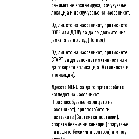
режимот не вознемирувај, зачувување
локација и исклучување на часовникот.
Од лицето на часовникот, притиснете
ГОРЕ или ДОЛУ за да се движите низ
јамката за поглед (Поглед).
Од лицето на часовникот, притиснете
СТАРТ за да започнете активност или
да отворите апликација (Активности и
апликации).
Држете MENU за да го приспособите
изгледот на часовникот
(Приспособување на лицето на
часовникот), приспособете ги
поставките (Системски поставки),
спарете безжични сензори (спарување
на вашите безжични сензори) и многу