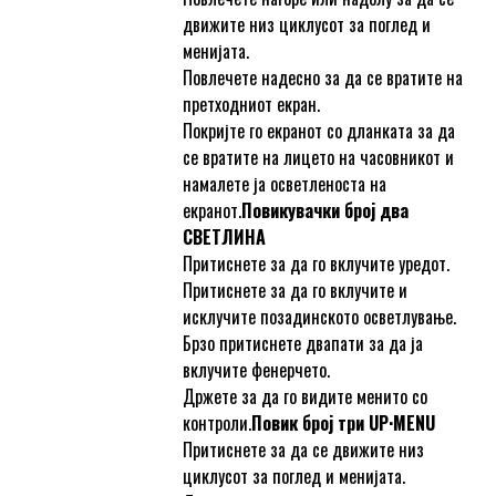
движите низ циклусот за поглед и
менијата.
Повлечете надесно за да се вратите на
претходниот екран.
Покријте го екранот со дланката за да
се вратите на лицето на часовникот и
намалете ја осветленоста на
екранот.
Повикувачки број два
СВЕТЛИНА
Притиснете за да го вклучите уредот.
Притиснете за да го вклучите и
исклучите позадинското осветлување.
Брзо притиснете двапати за да ја
вклучите фенерчето.
Држете за да го видите менито со
контроли.
Повик број три UP·MENU
Притиснете за да се движите низ
циклусот за поглед и менијата.