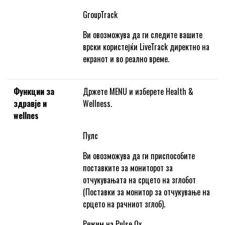
GroupTrack
Ви овозможува да ги следите вашите
врски користејќи LiveTrack директно на
екранот и во реално време.
Функции за
Држете MENU и изберете Health &
здравје и
Wellness.
wellnes
Пулс
Ви овозможува да ги приспособите
поставките за мониторот за
отчукувањата на срцето на зглобот
(Поставки за монитор за отчукување на
срцето на рачниот зглоб).
Режим на Pulse Ox