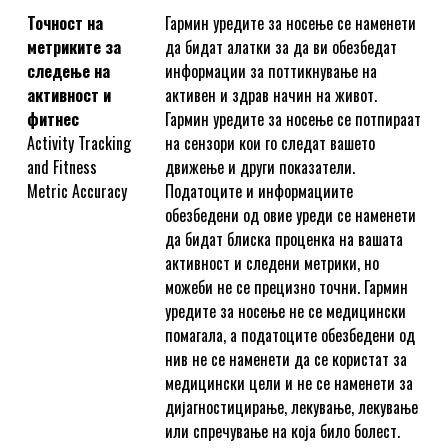
Точност на
Гармин уредите за носење се наменети
метриките за
да бидат алатки за да ви обезбедат
следење на
информации за поттикнување на
активност и
активен и здрав начин на живот.
фитнес
Гармин уредите за носење се потпираат
Activity Tracking
на сензори кои го следат вашето
and Fitness
движење и други показатели.
Metric Accuracy
Податоците и информациите
обезбедени од овие уреди се наменети
да бидат блиска проценка на вашата
активност и следени метрики, но
можеби не се прецизно точни. Гармин
уредите за носење не се медицински
помагала, а податоците обезбедени од
нив не се наменети да се користат за
медицински цели и не се наменети за
дијагностицирање, лекување, лекување
или спречување на која било болест.