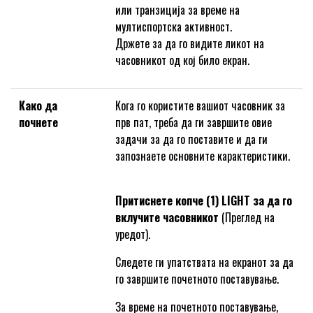
или транзиција за време на
мултиспортска активност.
Држете за да го видите ликот на
часовникот од кој било екран.
Како да
Кога го користите вашиот часовник за
почнете
прв пат, треба да ги завршите овие
задачи за да го поставите и да ги
запознаете основните карактеристики.
Притиснете копче (1) LIGHT за да го
вклучите часовникот
(Преглед на
уредот).
Следете ги упатствата на екранот за да
го завршите почетното поставување.
За време на почетното поставување,