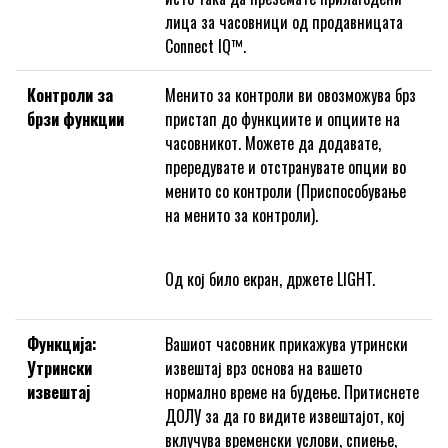
лица за часовници од продавницата
Connect IQ™.
Контроли за
Менито за контроли ви овозможува брз
брзи функции
пристап до функциите и опциите на
часовникот. Можете да додавате,
прередувате и отстранувате опции во
менито со контроли (Приспособување
на менито за контроли).
Од кој било екран, држете LIGHT.
Функција:
Вашиот часовник прикажува утрински
Утрински
извештај врз основа на вашето
извештај
нормално време на будење. Притиснете
ДОЛУ за да го видите извештајот, кој
вклучува временски услови, спиење,