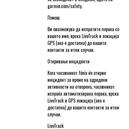
garmin.com/safety.
Помош
Ви овозможува да испратите порака со
вашето име, врска LiveTrack и локација
GPS (ако е достапна) до вашите
контакти за итни случаи.
Откривање инциденти
Кога часовникот fēnix ќе открие
инцидент за време на одредени
активности на отворено, часовникот
испраќа автоматизирана порака, врска
LiveTrack и GPS локација (ако е
достапна) до вашите контакти за итни
случаи.
LiveTrack