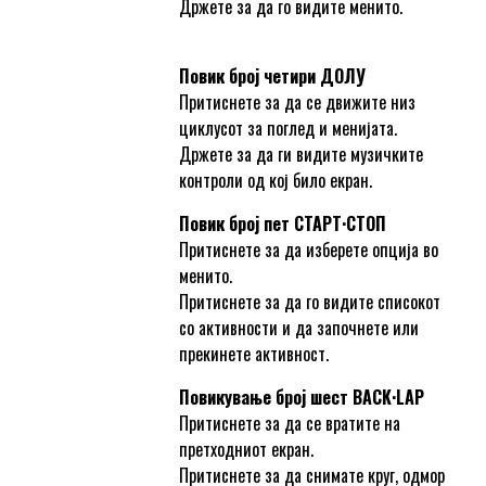
Држете за да го видите менито.
Повик број четири ДОЛУ
Притиснете за да се движите низ
циклусот за поглед и менијата.
Држете за да ги видите музичките
контроли од кој било екран.
Повик број пет СТАРТ·СТОП
Притиснете за да изберете опција во
менито.
Притиснете за да го видите списокот
со активности и да започнете или
прекинете активност.
Повикување број шест BACK·LAP
Притиснете за да се вратите на
претходниот екран.
Притиснете за да снимате круг, одмор