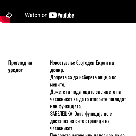
Преглед на
Известување број еден
Екран на
уредот
допир.
Допрете за да изберете опција во
менито.
Држете ги податоците за лицето на
часовникот за да го отворите погледот
или функцијата.
ЗАБЕЛЕШКА: Оваа функција не е
достапна на сите страници на
часовникот.
Повлечете нагоре или надолу за да се