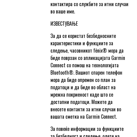
контактира со службите за итни случаи
во ваше име.
ИЗВЕСТУВАЊЕ
За да се користат безбедносните
карактеристики и функциите за
следење, часовникот fēnix® мора да
биде поврзан со апликацијата Garmin
Connect со помош на технологијата
Bluetooth®. Вашиот спарен телефон
мора да биде опремен со план за
податоци и да биде во област на
мрежна покриеност каде што се
достапни податоци. Можете да
внесете контакти за итни случаи во
вашата сметка на Garmin Connect.
За повеќе информации за функциите
за безбедност и следење, одете на