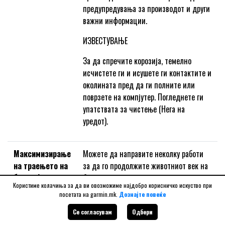
предупредувања за производот и други
важни информации.
ИЗВЕСТУВАЊЕ
За да спречите корозија, темелно
исчистете ги и исушете ги контактите и
околината пред да ги полните или
поврзете на компјутер. Погледнете ги
упатствата за чистење (Нега на
уредот).
Максимизирање
Можете да направите неколку работи
на траењето на
за да го продолжите животниот век на
батеријата
батеријата.
Користиме колачиња за да ви овозможиме најдобро корисничко искуство при
посетата на garmin.mk.
Дознајте повеќе
Вклучете Battery Saver (Управник со
Се согласувам
Одбери
батерии).