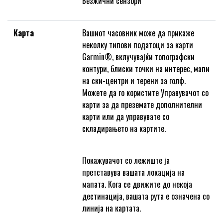
Безжични сензори
Карта
Вашиот часовник може да прикаже
неколку типови податоци за карти
Garmin®, вклучувајќи топографски
контури, блиски точки на интерес, мапи
на ски-центри и терени за голф.
Можете да го користите Управувачот со
карти за да преземате дополнителни
карти или да управувате со
складирањето на картите.
Покажувачот со лежиште ја
претставува вашата локација на
мапата. Кога се движите до некоја
дестинација, вашата рута е означена со
линија на картата.