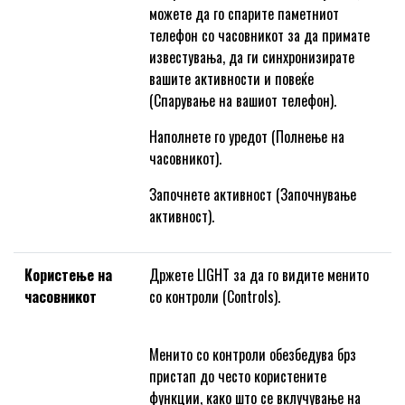
можете да го спарите паметниот
телефон со часовникот за да примате
известувања, да ги синхронизирате
вашите активности и повеќе
(Спарување на вашиот телефон).
Наполнете го уредот (Полнење на
часовникот).
Започнете активност (Започнување
активност).
Користење на
Држете LIGHT за да го видите менито
часовникот
со контроли (Controls).
Менито со контроли обезбедува брз
пристап до често користените
функции, како што се вклучување на