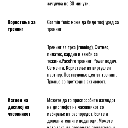
зачувува по 30 минути.
Користење за
Garmin fenix може да биде твој уред за
тренинг
тренинг.
Тренинг за трка (running), Фитнес,
пилатес, кардио и вежби за
тежини.PacePro тренинг. Power водич.
Сегменти. Користење на виртуелен
партнер. Поставување цел за тренинг.
Тркање со претходна активност.
Изглед на
Можете да го приспособите изгледот
дисплеј на
на дисплејот на часовникот со
часовникот
избирање на распоредот, боите и
дополнителните податоци. Можете
исто така да преземате прилагодени