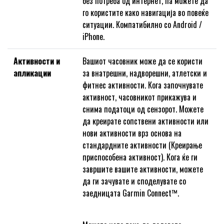
без потреба од интернет, па можете да
го користите како навигација во повеќе
ситуации. Компатибилно со Android /
iPhone.
Активности и
Вашиот часовник може да се користи
апликации
за внатрешни, надворешни, атлетски и
фитнес активности. Кога започнувате
активност, часовникот прикажува и
снима податоци од сензорот. Можете
да креирате сопствени активности или
нови активности врз основа на
стандардните активности (Креирање
приспособена активност). Кога ќе ги
завршите вашите активности, можете
да ги зачувате и споделувате со
заедницата Garmin Connect™.