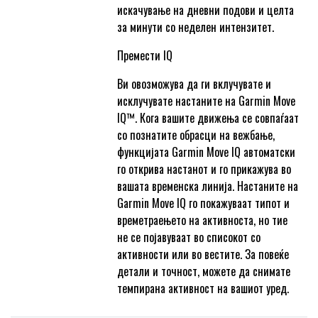
искачување на дневни подови и целта
за минути со неделен интензитет.
Премести IQ
Ви овозможува да ги вклучувате и
исклучувате настаните на Garmin Move
IQ™. Кога вашите движења се совпаѓаат
со познатите обрасци на вежбање,
функцијата Garmin Move IQ автоматски
го открива настанот и го прикажува во
вашата временска линија. Настаните на
Garmin Move IQ го покажуваат типот и
времетраењето на активноста, но тие
не се појавуваат во списокот со
активности или во вестите. За повеќе
детали и точност, можете да снимате
темпирана активност на вашиот уред.