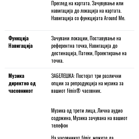
Преглед на картата. Зачувување или
навигација до локација на картата.
Навигација со функцијата Around Me.
Функција
Зачувани локации, Поставување на
Навигација
референтна точка, Навигација до
дестинација, Патеки, Проектирање на
точка.
Музика
ЗАБЕЛЕШКА: Постојат три различни
директно од
опции за репродукција на музика за
часовникот
вашиот fēnix® часовник.
Музика од трети лица, Лична аудио
содржина, Музика зачувана на вашиот
телефон
На часовникот fēnix, можете да