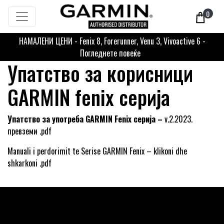
0
НАМАЛЕНИ ЦЕНИ - Fenix 8, Forerunner, Venu 3, Vivoactive 6 -
Погледнете повеќе
Упатство за корисници
GARMIN fenix серија
Упатство за употреба GARMIN Fenix серија –
v.2.2023.
превземи .pdf
Manuali i pеrdorimit tе Serisе GARMIN Fenix
–
klikoni dhe
shkarkoni .pdf