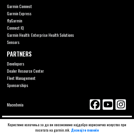
Garmin Connect
Garmin Express
flyGarmin
Connect IQ
Garmin Health: Enterprise Health Solutions
Sensors
PARTNERS
Developers
Dealer Resource Center
Fleet Management
Sponsorships
Macedonia
© 2026 Navigator ITS | Gizzo Consulting authorised distributor
Користиме колачиња за да ви овозможиме најдобро корисничко искуство при
посетата на garmin.mk.
Дознајте повеќе
GARMIN Macedonia.