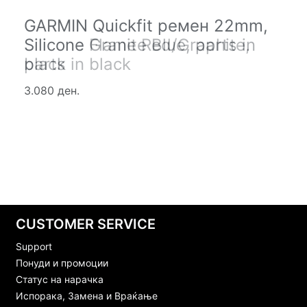
GARMIN Quickfit ремен 22mm,
GARMIN Quickfit ремен 22mm,
Silicone Flame Red/Graphite,
Silicone Granite Blue, parts in
parts in black
black
3.080 ден.
3.080 ден.
CUSTOMER SERVICE
Support
Понуди и промоции
Статус на нарачка
Испорака, Замена и Враќање