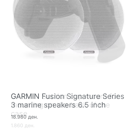
GARMIN Suction cup mount for
GARMIN Fusion Signature Series
mounting on the back of the
3 marine speakers 6.5 inch
case
18.980 ден.
1.860 ден.