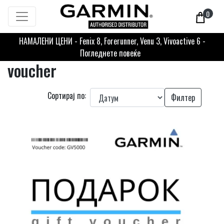
0
НАМАЛЕНИ ЦЕНИ - Fenix 8, Forerunner, Venu 3, Vivoactive 6 -
Погледнете повеќе
voucher
Сортирај по:
Филтер