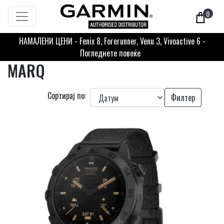
0
НАМАЛЕНИ ЦЕНИ - Fenix 8, Forerunner, Venu 3, Vivoactive 6 -
Погледнете повеќе
MARQ
Сортирај по:
Филтер