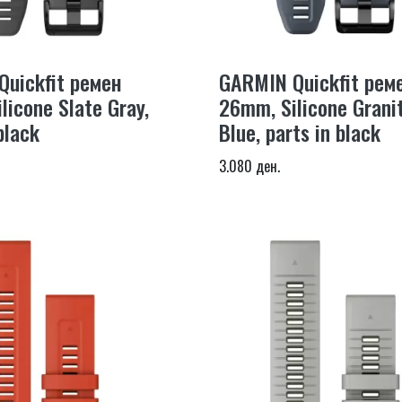
uickfit ремен
GARMIN Quickfit рем
licone Slate Gray,
26mm, Silicone Grani
black
Blue, parts in black
3.080 ден.