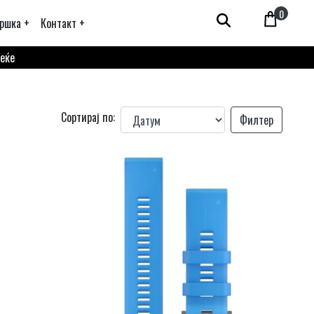
0
ршка +
Контакт +
веќе
Сортирај по:
Филтер