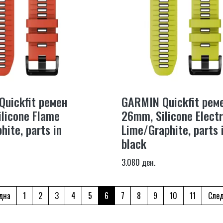
uickfit ремен
GARMIN Quickfit рем
licone Flame
26mm, Silicone Electr
hite, parts in
Lime/Graphite, parts 
black
3.080 ден.
дна
1
2
3
4
5
6
7
8
9
10
11
Сле