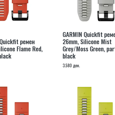
GARMIN Quickfit рем
uickfit ремен
26mm, Silicone Mist
licone Flame Red,
Grey/Moss Green, par
black
black
3.580 ден.