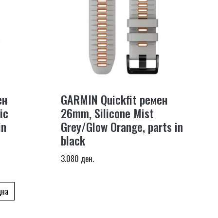
ен
GARMIN Quickfit ремен
ic
26mm, Silicone Mist
in
Grey/Glow Orange, parts in
black
3.080 ден.
дна