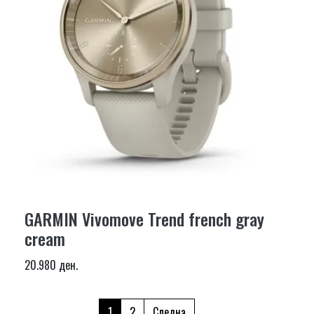
GARMIN Vivomove Trend french gray
cream
20.980 ден.
1
2
Следна