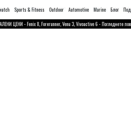
watch
Sports & Fitness
Outdoor
Automotive
Marine
Блог
Под
ЛЕНИ ЦЕНИ - Fenix 8, Forerunner, Venu 3, Vivoactive 6 - Погледнете по