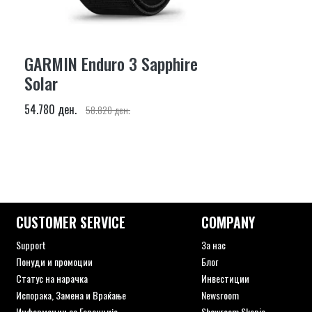
GARMIN Enduro 3 Sapphire
Solar
54.780 ден.
58.820 ден.
CUSTOMER SERVICE
COMPANY
Support
За нас
Понуди и промоции
Блог
Статус на нарачка
Инвестиции
Испорака, Замена и Враќање
Newsroom
Информации за Гаранција
Showroom Skopje