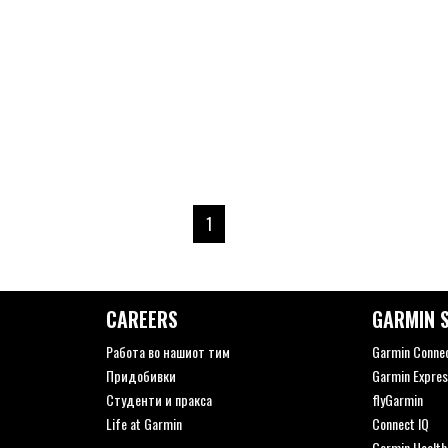
1
CAREERS
GARMIN S
Работа во нашиот тим
Garmin Conne
Придобивки
Garmin Expres
Студенти и пракса
flyGarmin
Life at Garmin
Connect IQ
Garmin Health: