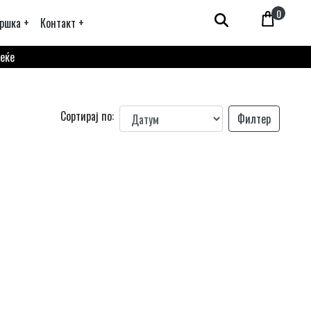
0
ршка +
Контакт +
веќе
Сортирај по:
Филтер