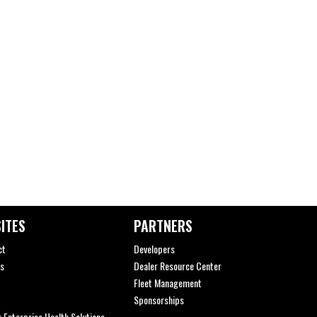
ITES
PARTNERS
ct
Developers
s
Dealer Resource Center
Fleet Management
Sponsorships
 Enterprise Health Solutions