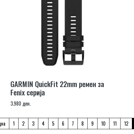
GARMIN QuickFit 22mm ремен за
Fenix серија
3.980 ден.
дна
1
2
3
4
5
6
7
8
9
10
11
12