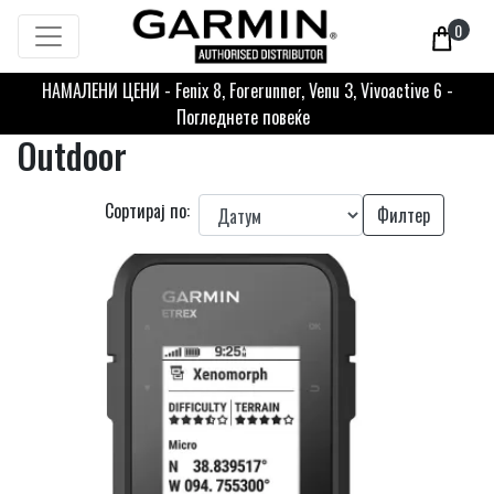
0
НАМАЛЕНИ ЦЕНИ - Fenix 8, Forerunner, Venu 3, Vivoactive 6 -
Погледнете повеќе
Outdoor
Сортирај по:
Филтер