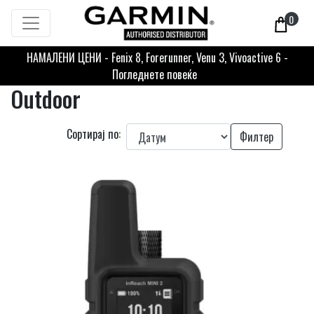
0
НАМАЛЕНИ ЦЕНИ - Fenix 8, Forerunner, Venu 3, Vivoactive 6 -
Погледнете повеќе
Outdoor
Сортирај по:
Филтер