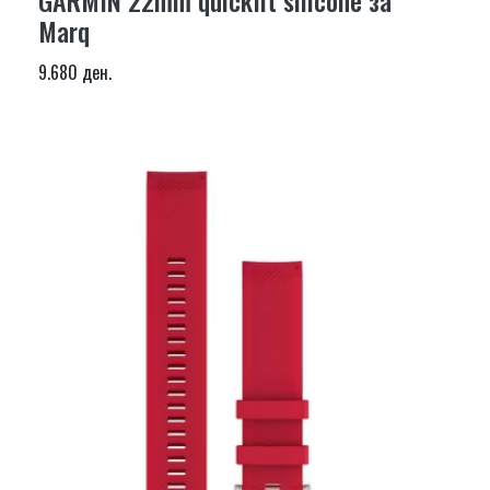
GARMIN 22mm quickfit silicone за
Marq
9.680 ден.