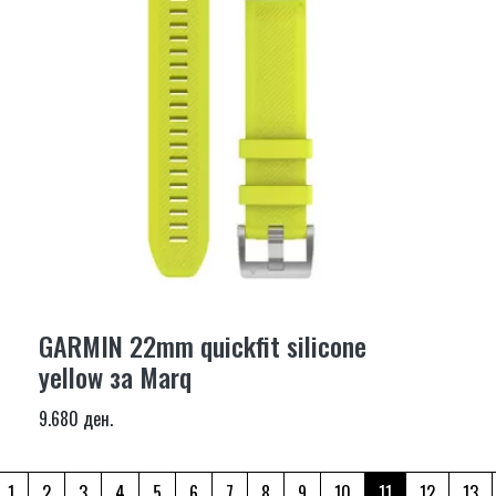
GARMIN 22mm quickfit silicone
yellow за Marq
9.680 ден.
1
2
3
4
5
6
7
8
9
10
11
12
13