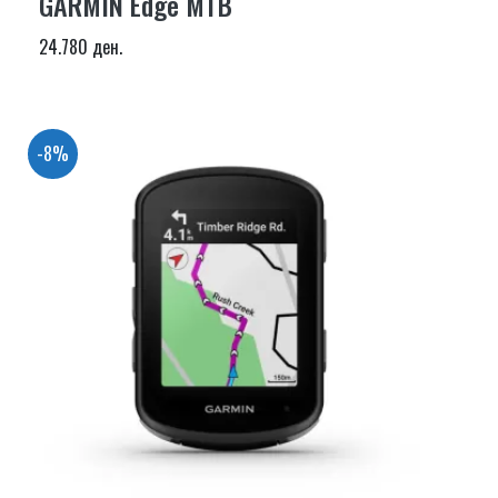
GARMIN Edge MTB
24.780 ден.
-8%