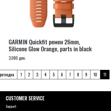
GARMIN Quickfit ремен 26mm,
Silicone Glow Orange, parts in black
3.080 ден.
ретходна
1
2
3
4
5
6
7
8
9
10
11
CUSTOMER SERVICE
Support