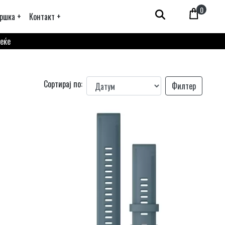
0
ршка +
Контакт +
веќе
Сортирај по:
Филтер