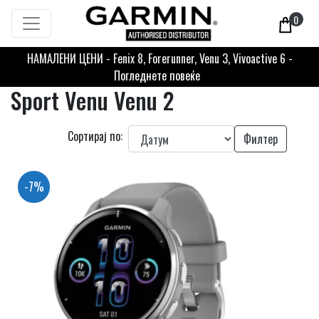
0
НАМАЛЕНИ ЦЕНИ - Fenix 8, Forerunner, Venu 3, Vivoactive 6 -
Погледнете повеќе
Sport Venu Venu 2
Сортирај по:
Филтер
-7%